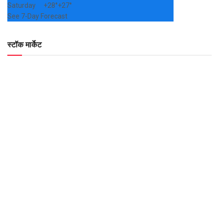
Saturday
+
28°
+
27°
See 7-Day Forecast
स्टॉक मार्केट