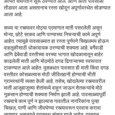
अत्यंत संथगतीने सुरू ठेवण्यात आले. आणि आता पावसाळा
तोंडावर आला असतानाच रस्ता खोदून अपूर्णावस्थेत सोडण्यात
आला आहे.
सध्या या रस्त्यावर मोठ्या प्रमाणात माती पसरलेली असून
मोऱ्या, छोटे साकव आणि पाण्याच्या निचऱ्याची कामे अपूर्ण
आहेत. त्यामुळे पावसाळ्यात हा रस्ता पूर्णपणे चिखलमय होऊन
वाहतुकीसाठी धोकादायक ठरण्याची शक्यता आहे. बर्गेवाडी
आणि ढेबेवाडी वस्तीच्या वरच्या भागात खोदकामातून बाहेर
काढलेली माती आणि मोठमोठे दगड ढिगाऱ्याच्या स्वरूपात
टाकण्यात आले आहेत. मुसळधार पावसात ही माती किंवा दगड
वस्तीवर कोसळल्यास मोठी जीवितहानी होण्याची भीती
ग्रामस्थांनी व्यक्त केली आहे. तसेच, खोदलेल्या रस्त्यावरील
माती आजूबाजूच्या शेतांमध्ये वाहून जाऊन शेतकऱ्यांचे मोठे
नुकसान होण्याची शक्यता निर्माण झाली आहे. पावसाळ्यापूर्वी
रस्त्याचे काम पूर्ण न झाल्यास गावातील नागरिकांना पुन्हा
चिखल, पाणी आणि जीवघेण्या रस्त्यावरून प्रवास करावा
लागणार असल्याने ग्रामस्थ संतप्त झाले आहेत. दरम्यान,