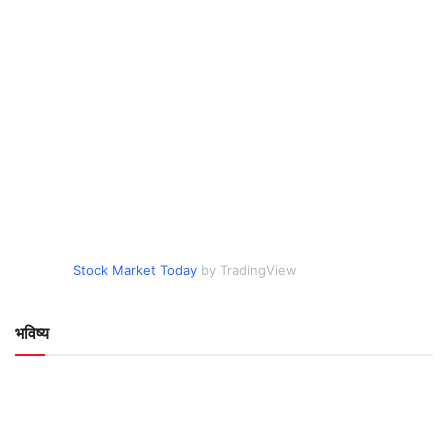
Stock Market Today
by TradingView
भविष्य