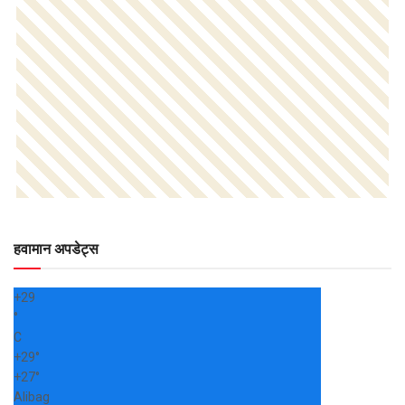
हवामान अपडेट्स
+
29
°
C
+
29°
+
27°
Alibag