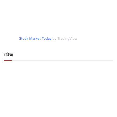
Stock Market Today
by TradingView
भविष्य