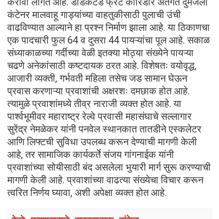
करावा लागत आहे. डेडिकेटेड फ्रेट कॉरिडॉर अंतर्गत दुमजली
कंटेनर मालवाहू गाड्यांच्या वाहतुकीसाठी पुलाची उंची
वाढविण्यात आल्याने हा प्रश्न निर्माण झाला आहे. या ठिकाणचा
एक पादचारी फुल 64 व दुसरा 44 पायऱ्यांचा पूल आहे. सकाळ
संध्याकाळच्या गर्दीच्या वेळी इतक्या मोठ्या संख्येने पायऱ्या
चढणे अनेकांसाठी कष्टदायक ठरत आहे. विशेषतः वयोवृद्ध,
आजारी व्यक्ती, गर्भवती महिला तसेच जड सामान घेऊन
प्रवास करणाऱ्या प्रवाशांची अक्षरशः दमछाक होत आहे.
त्यामुळे प्रवाशांमध्ये तीव्र नाराजी व्यक्त होत आहे. या
पार्श्वभूमीवर महाराष्ट्र रेल्वे प्रवासी महासंघाचे सल्लागार
सुरेंद्र नेमळेकर यांनी पनवेल स्थानकात तातडीने एस्कलेटर
आणि लिफ्टची सुविधा उपलब्ध करून देण्याची मागणी केली
आहे, तर सामाजिक कार्यकर्ते संजय गांगनाईक यांनी
प्रवाशांच्या सोयीसाठी बंद असलेला भुयारी मार्ग सुरू करण्याची
मागणी केली आहे. प्रवाशांच्या वाढत्या संख्येचा विचार करून
त्वरित निर्णय घ्यावा, अशी अपेक्षा व्यक्त होत आहे.