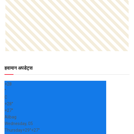
हवामान अपडेट्स
+
28
°
C
+
28°
+
27°
Alibag
Wednesday, 05
Thursday
+
29°
+
27°