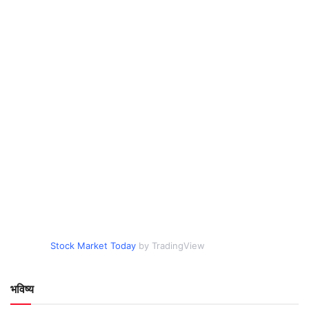
Stock Market Today
by TradingView
भविष्य