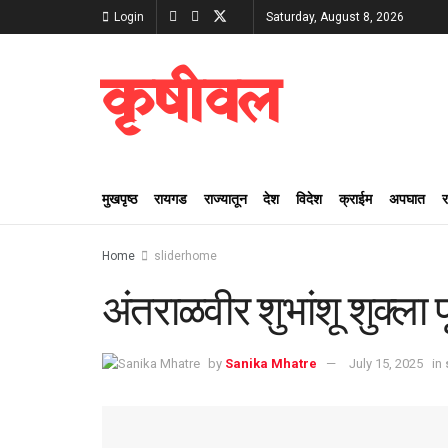
Login
Saturday, August 8, 2026
कृषीवल
मुखपृष्ठ
रायगड
राज्यातून
देश
विदेश
क्राईम
अपघात
Home
sliderhome
अंतराळवीर शुभांशू शुक्ला 
by
Sanika Mhatre
July 15, 2025
in