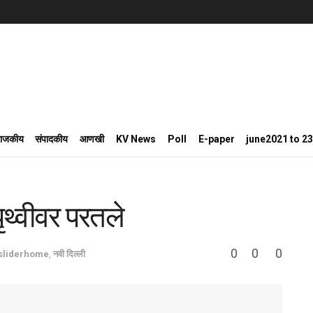
राजकीय
संपादकीय
आणखी
KV News
Poll
E-paper
june2021 to 2
पृथ्वीवर परतले
0
0
0
sliderhome
,
नवी दिल्ली