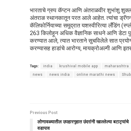
भारताचे ग्रुप कॅप्टन आणि अंतराळवीर शुभांशु शुक्
अंतराळ स्थानकातून परत आले आहेत. त्यांचा ड्रॅ
कॅलिफोर्नियाच्या समुद्रात यशस्वीरित्या लँडिंग (स्प
263 किलोहून अधिक वैज्ञानिक साधने आणि डेटा पुनर
करण्यात आले, त्यात भारताने सुचविलेले सात प्रयोगह
करण्यासह हाडांचे आरोग्य, मायक्रोअल्गी आणि इतर 
Tags:
india
krushival mobile app
maharashtra
news
news india
online marathi news
Shub
Previous Post
लोणावळ्यातील उपहारगृहात उंदरांनी खाल्लेल्या बटाट्यांचे
वडापाव