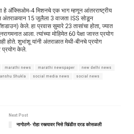
ला हे अ‍ॅक्सिओम‑4 मिशनचे एक भाग म्हणून आंतरराष्ट्रीय
गन अंतराळयान 15 जुलैला 3 वाजता ISS सोडून
्लॅशडाउन) केले. हा प्रवास सुमारे 23 तासांचा होता, ज्यात
ागमनात आला. त्यांच्या मोहिमेत 60 पेक्षा जास्त प्रयोग
ी होते. शुभांशू यांनी अंतराळात मेथी-बीनचे प्रयोग
प्रयोग केले.
marathi news
marathi newspaper
new delhi news
anshu Shukla
social media news
social news
Next Post
नागोठणे- रोहा रस्त्यावर भिसे खिंडीत दरड कोसळली