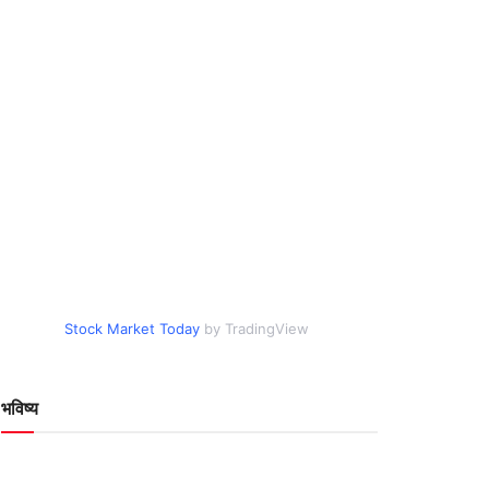
Stock Market Today
by TradingView
भविष्य