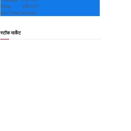
Thursday
+
29°
+
27°
Friday
+
28°
+
27°
See 7-Day Forecast
स्टॉक मार्केट