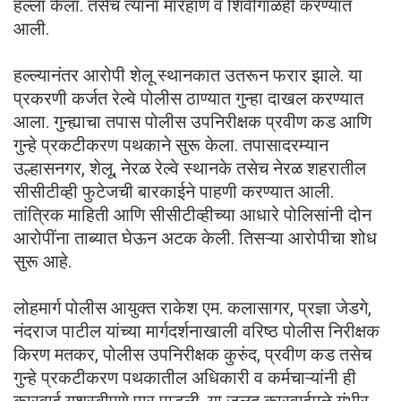
हल्ला केला. तसेच त्यांना मारहाण व शिवीगाळही करण्यात
आली.
हल्ल्यानंतर आरोपी शेलू स्थानकात उतरून फरार झाले. या
प्रकरणी कर्जत रेल्वे पोलीस ठाण्यात गुन्हा दाखल करण्यात
आला. गुन्ह्याचा तपास पोलीस उपनिरीक्षक प्रवीण कड आणि
गुन्हे प्रकटीकरण पथकाने सुरू केला. तपासादरम्यान
उल्हासनगर, शेलू, नेरळ रेल्वे स्थानके तसेच नेरळ शहरातील
सीसीटीव्ही फुटेजची बारकाईने पाहणी करण्यात आली.
तांत्रिक माहिती आणि सीसीटीव्हीच्या आधारे पोलिसांनी दोन
आरोपींना ताब्यात घेऊन अटक केली. तिसऱ्या आरोपीचा शोध
सुरू आहे.
लोहमार्ग पोलीस आयुक्त राकेश एम. कलासागर, प्रज्ञा जेडगे,
नंदराज पाटील यांच्या मार्गदर्शनाखाली वरिष्ठ पोलीस निरीक्षक
किरण मतकर, पोलीस उपनिरीक्षक कुरुंद, प्रवीण कड तसेच
गुन्हे प्रकटीकरण पथकातील अधिकारी व कर्मचाऱ्यांनी ही
कारवाई यशस्वीपणे पार पाडली. या जलद कारवाईमुळे गंभीर