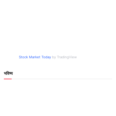
Stock Market Today
by TradingView
भविष्य