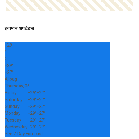
हवामान अपडेट्स
+
29
°
C
+
29°
+
27°
Alibag
Thursday, 06
Friday
+
29°
+
27°
Saturday
+
29°
+
27°
Sunday
+
29°
+
27°
Monday
+
29°
+
27°
Tuesday
+
29°
+
27°
Wednesday
+
29°
+
27°
See 7-Day Forecast