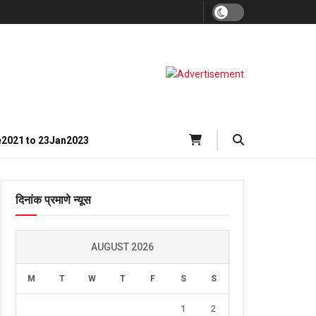
e2021 to 23Jan2023
दिनांक प्रमाणे न्यूस
AUGUST 2026
M
T
W
T
F
S
S
1
2