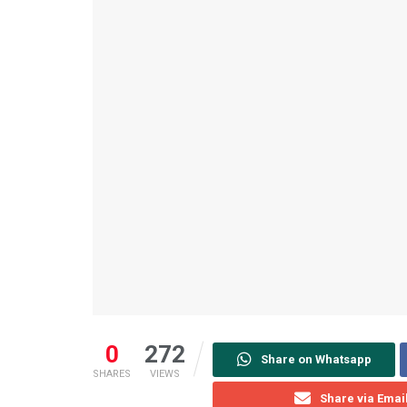
0
272
Share on Whatsapp
SHARES
VIEWS
Share via Emai