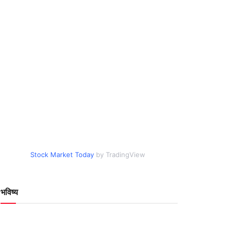
Stock Market Today
by TradingView
भविष्य