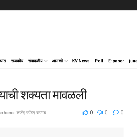
घात
राजकीय
संपादकीय
आणखी
KV News
Poll
E-paper
jun
ोण्याची शक्यता मावळली
0
0
0
derhome
,
कर्जत
,
पर्यटन
,
रायगड