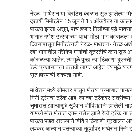
नेरळ- माथेरान या ब्रिटिश काळात सुरु झालेल्या मि
दरवर्षी मिनीट्रेन 15 जून ते 15 ऑक्टोबर या कालाव
पाऊस झाला असून, पाच हजार मिलीच्या पुढे पावसाची 
भागात गणेश उत्सवाच्या आधी मोठा भाग कोसळला आणि त
दिवसापासून मिनीट्रेनची नेरळ- माथेरान- नेरळ अश
त्या भागातील नॅरोगेज मार्गाची दुरुस्तीचे काम सुरु
कोसळल्या आहेत. त्यामुळे पुन्हा त्या ठिकाणी दुरुस्
रेल्वे प्रशासनाला करावी लागत आहेत. त्यामुळे यावर
सुरु होण्याची शक्यता नाही.
माथेरान मध्ये सोमवार पासून मोठ्या प्रमाणात पाऊस
मिनी ट्रेनची ट्रॅक आहे. त्यांच्या ट्रॅकवर रात्रीच्
सुमारास झाल्यामुळे सुदैवाने जीवितहानी झालेली नाह
यामध्ये मोठ मोठाले दगड तसेच झाडे रेल्वे ट्रॅक या
पाऊस पडत असल्याने विविध ठिकाणी भूस्खलन आपल्य
लवकर आल्याने दसऱ्याच्या मुहूर्तावर माथेरान मिनी ट