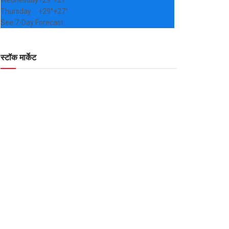
Wednesday
+
29°
+
27°
Thursday
+
29°
+
27°
See 7-Day Forecast
स्टॉक मार्केट