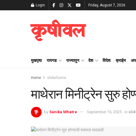
Login
Friday, August 7, 2026
कृषीवल
मुखपृष्ठ
रायगड
राज्यातून
देश
विदेश
क्राईम
अप
Home
sliderhome
माथेरान मिनीट्रेन सुरु ह
by
Sanika Mhatre
September 16, 2025
in
sli