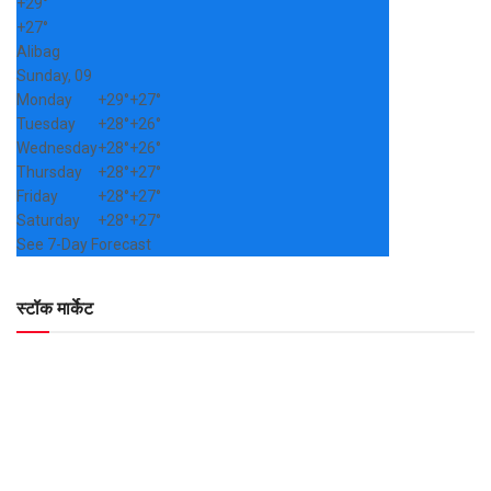
+
29°
+
27°
Alibag
Sunday, 09
Monday
+
29°
+
27°
Tuesday
+
28°
+
26°
Wednesday
+
28°
+
26°
Thursday
+
28°
+
27°
Friday
+
28°
+
27°
Saturday
+
28°
+
27°
See 7-Day Forecast
स्टॉक मार्केट