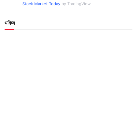
Stock Market Today
by TradingView
भविष्य