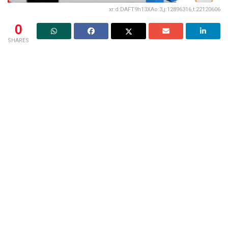
xr:d:DAFT9h13XAo:3,j:12896316,t:22120606
0
SHARES