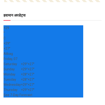
हवामान अपडेट्स
+
29
°
C
+
29°
+
27°
Alibag
Friday, 07
Saturday
+
29°
+
27°
Sunday
+
29°
+
27°
Monday
+
28°
+
27°
Tuesday
+
28°
+
27°
Wednesday
+
29°
+
27°
Thursday
+
29°
+
27°
See 7-Day Forecast