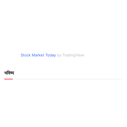
Stock Market Today
by TradingView
भविष्य