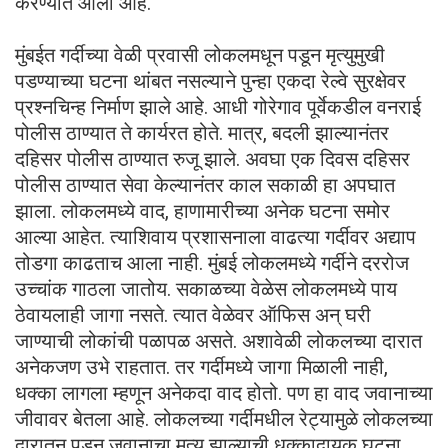
करण्यात आली आहे.
मुंबईत गर्दीच्या वेळी प्रवासी लोकलमधून पडून मृत्युमुखी
पडण्याच्या घटना थांबत नसल्याने पुन्हा एकदा रेल्वे सुरक्षेवर
प्रश्नचिन्ह निर्माण झाले आहे. आधी गोरेगाव पूर्वेकडील वनराई
पोलीस ठाण्यात ते कार्यरत होते. मात्र, बदली झाल्यानंतर
दहिसर पोलीस ठाण्यात रुजू झाले. अवघा एक दिवस दहिसर
पोलीस ठाण्यात सेवा केल्यानंतर काल सकाळी हा अपघात
झाला. लोकलमध्ये वाद, हाणामारीच्या अनेक घटना समोर
आल्या आहेत. त्याशिवाय प्रशासनाला वाढत्या गर्दीवर अद्याप
तोडगा काढताच आला नाही. मुंबई लोकलमध्ये गर्दीने दररोज
उच्चांक गाठला जातोय. सकाळच्या वेळेस लोकलमध्ये पाय
ठेवायलाही जागा नसते. त्यात वेळेवर ऑफिस अन् घरी
जाण्याची लोकांची पळापळ असते. अशावेळी लोकलच्या दारात
अनेकजण उभे राहतात. तर गर्दीमध्ये जागा मिळाली नाही,
धक्का लागला म्हणून अनेकदा वाद होतो. पण हा वाद जवानाच्या
जीवावर बेतला आहे. लोकलच्या गर्दीमधील रेट्यामुळे लोकलच्या
दारातून पडून जवानाचा मृत्यू झाल्याची धक्कादायक घटना