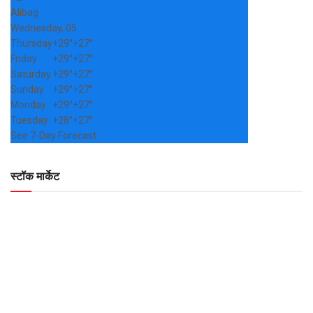
Alibag
Wednesday, 05
Thursday
+
29°
+
27°
Friday
+
29°
+
27°
Saturday
+
29°
+
27°
Sunday
+
29°
+
27°
Monday
+
29°
+
27°
Tuesday
+
28°
+
27°
See 7-Day Forecast
स्टॉक मार्केट