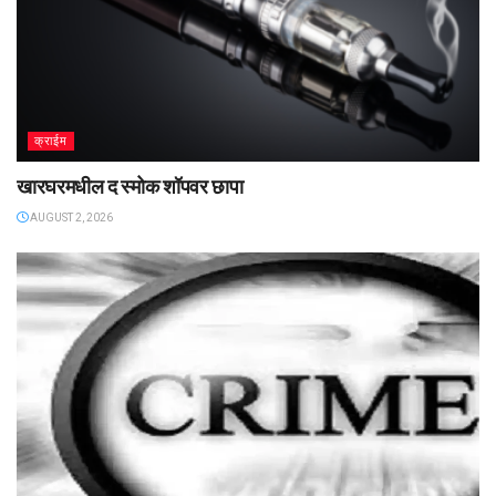
क्राईम
खारघरमधील द स्मोक शॉपवर छापा
AUGUST 2, 2026