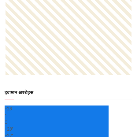
हवामान अपडेट्स
+
28
°
C
+
28°
+
27°