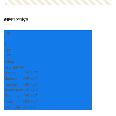
हवामान अपडेट्स
+
28
°
C
+
29°
+
27°
Alibag
Saturday, 08
Sunday
+
29°
+
27°
Monday
+
29°
+
27°
Tuesday
+
28°
+
27°
Wednesday
+
28°
+
26°
Thursday
+
29°
+
27°
Friday
+
29°
+
27°
See 7-Day Forecast