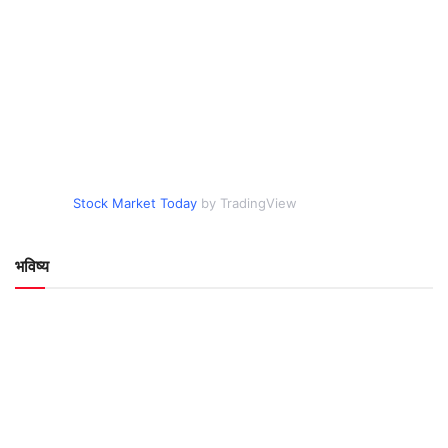
Stock Market Today
by TradingView
भविष्य