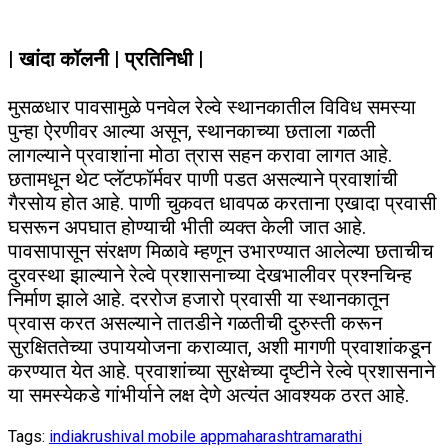
| खांदा कॉलनी | प्रतिनिधी |
मुसळधार पावसामुळे पनवेल रेल्वे स्थानकातील विविध समस्या
पुन्हा ऐरणीवर आल्या असून, स्थानकाच्या छताला गळती
लागल्याने प्रवाशांना मोठा त्रास सहन करावा लागत आहे.
छतामधून थेट प्लॅटफॉर्मवर पाणी पडत असल्याने प्रवाशांची
गैरसोय होत आहे. पाणी चुकवत धावपळ करताना एखादा प्रवासी
घसरून अपघात होण्याची भीती व्यक्त केली जात आहे.
पावसापासून संरक्षण मिळावे म्हणून उभारण्यात आलेल्या छताचीच
दुरवस्था झाल्याने रेल्वे प्रशासनाच्या देखभालीवर प्रश्नचिन्ह
निर्माण झाले आहे. दररोज हजारो प्रवासी या स्थानकातून
प्रवास करत असल्याने तातडीने गळतीची दुरुस्ती करून
सुरक्षिततेच्या उपाययोजना कराव्यात, अशी मागणी प्रवाशांकडून
करण्यात येत आहे. प्रवाशांच्या सुरक्षेच्या दृष्टीने रेल्वे प्रशासनाने
या समस्येकडे गांभीर्याने लक्ष देणे अत्यंत आवश्यक ठरत आहे.
Tags:
india
krushival mobile app
maharashtra
marathi