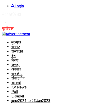
Login
Friday, August 7, 2026
कृषीवल
मुखपृष्ठ
रायगड
राज्यातून
देश
विदेश
क्राईम
अपघात
राजकीय
संपादकीय
आणखी
KV News
Poll
E-paper
june2021 to 23Jan2023