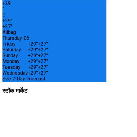
+
29
°
C
+
29°
+
27°
Alibag
Thursday, 06
Friday
+
29°
+
27°
Saturday
+
29°
+
27°
Sunday
+
29°
+
27°
Monday
+
29°
+
27°
Tuesday
+
29°
+
27°
Wednesday
+
29°
+
27°
See 7-Day Forecast
स्टॉक मार्केट