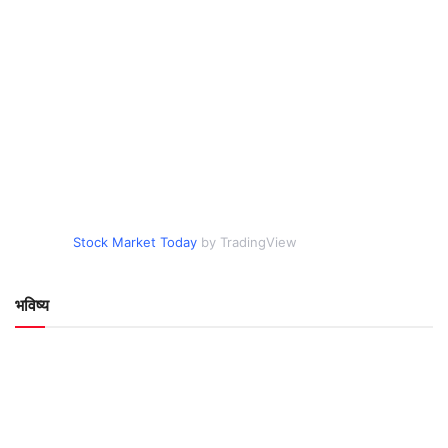
Stock Market Today
by TradingView
भविष्य