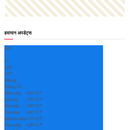
हवामान अपडेट्स
+
29
°
C
+
29°
+
27°
Alibag
Friday, 07
Saturday
+
29°
+
27°
Sunday
+
29°
+
27°
Monday
+
28°
+
27°
Tuesday
+
28°
+
27°
Wednesday
+
29°
+
27°
Thursday
+
29°
+
27°