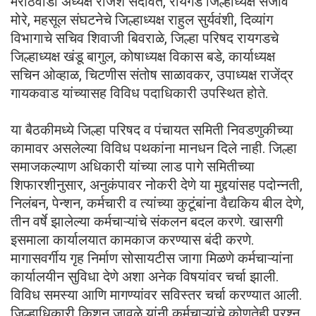
मराठवाडा अध्यक्ष राजेश सदावर्ते, रायगड जिल्हाध्यक्ष संजीव
मोरे, महसूल संघटनेचे जिल्हाध्यक्ष राहुल सुर्यवंशी, दिव्यांग
विभागाचे सचिव शिवाजी बिवराळे, जिल्हा परिषद रायगडचे
जिल्हाध्यक्ष खंडू बागुल, कोषाध्यक्ष विकास बडे, कार्याध्यक्ष
सचिन ओव्हाळ, चिटणीस संतोष साळावकर, उपाध्यक्ष राजेंद्र
गायकवाड यांच्यासह विविध पदाधिकारी उपस्थित होते.
या बैठकीमध्ये जिल्हा परिषद व पंचायत समिती निवडणुकीच्या
कामावर असलेल्या विविध पथकांना मानधन दिले नाही. जिल्हा
समाजकल्याण अधिकारी यांच्या लाड पागे समितीच्या
शिफारशीनुसार, अनुकंपावर नोकरी देणे या मुद्दयांसह पदोन्नती,
निलंबन, पेन्शन, कर्मचारी व त्यांच्या कुटूंबांना वैद्यकिय बील देणे,
तीन वर्षे झालेल्या कर्मचाऱ्यांचे संकलन बदल करणे. खासगी
इसमाला कार्यालयात कामकाज करण्यास बंदी करणे.
मागासवर्गीय गृह निर्माण सोसायटीस जागा मिळणे कर्मचाऱ्यांना
कार्यालयीन सुविधा देणे अशा अनेक विषयांवर चर्चा झाली.
विविध समस्या आणि मागण्यांवर सविस्तर चर्चा करण्यात आली.
जिल्हाधिकारी किशन जावळे यांनी कर्मचाऱ्यांचे कोणतेही प्रश्न