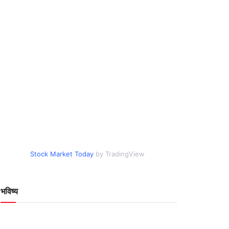
Stock Market Today
by TradingView
भविष्य