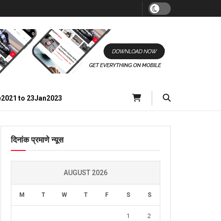
e2021 to 23Jan2023
दिनांक प्रमाणे न्यूस
AUGUST 2026
M
T
W
T
F
S
S
1
2