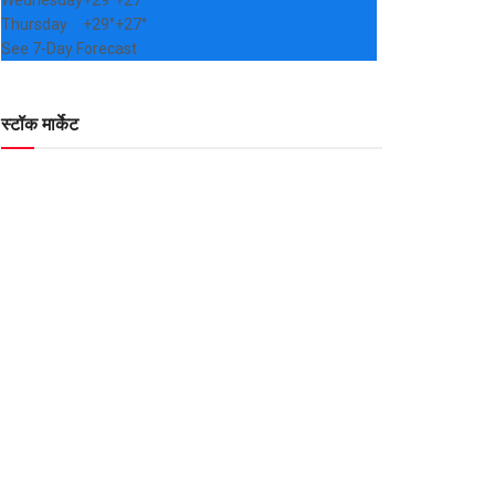
Wednesday
+
29°
+
27°
Thursday
+
29°
+
27°
See 7-Day Forecast
स्टॉक मार्केट