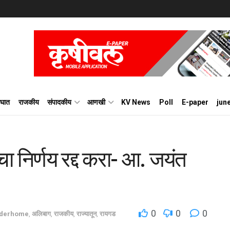
घात
राजकीय
संपादकीय
आणखी
KV News
Poll
E-paper
jun
ाचा निर्णय रद्द करा- आ. जयंत
0
0
0
iderhome
,
अलिबाग
,
राजकीय
,
राज्यातून
,
रायगड