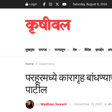
Login
Saturday, August 8, 2026
कृषीवल
मुखपृष्ठ
रायगड
राज्यातून
देश
विदेश
क्राईम
अप
Home
sliderhome
परहूरमध्ये कारागृह बांधण्य
पाटील
by
Madhavi Sawant
December 15, 2023
in
sl