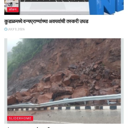
कोंकण
कुडाळमध्ये वन्यप्राण्यांच्या अवयवांची तस्करी उघड
JULY 3, 2026
SLIDERHOME