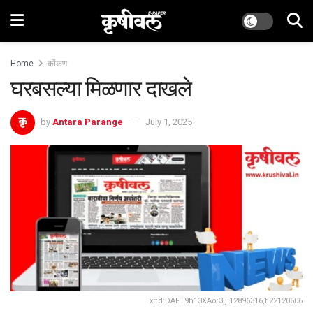
Home
कोंकण
घरबसल्या मिळणार दाखले
by
Antara Parange
July 1, 2025
xr:d:DAFT9h13XAo:3,j:12896316,t:22120606