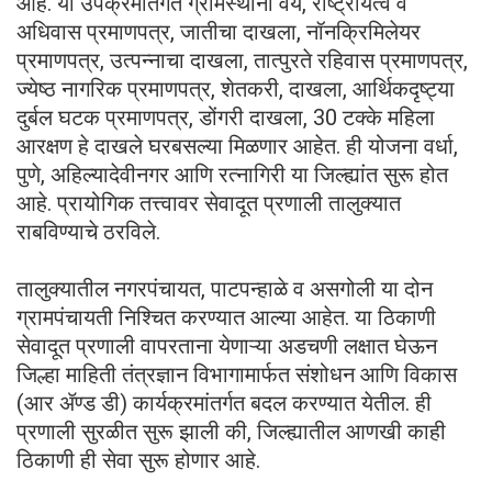
आहे. या उपक्रमांतर्गत ग्रामस्थांना वय, राष्ट्रीयत्व व
अधिवास प्रमाणपत्र, जातीचा दाखला, नॉनक्रिमिलेयर
प्रमाणपत्र, उत्पन्नाचा दाखला, तात्पुरते रहिवास प्रमाणपत्र,
ज्येष्ठ नागरिक प्रमाणपत्र, शेतकरी, दाखला, आर्थिकदृष्ट्या
दुर्बल घटक प्रमाणपत्र, डोंगरी दाखला, 30 टक्के महिला
आरक्षण हे दाखले घरबसल्या मिळणार आहेत. ही योजना वर्धा,
पुणे, अहिल्यादेवीनगर आणि रत्नागिरी या जिल्ह्यांत सुरू होत
आहे. प्रायोगिक तत्त्वावर सेवादूत प्रणाली तालुक्यात
राबविण्याचे ठरविले.
तालुक्यातील नगरपंचायत, पाटपन्हाळे व असगोली या दोन
ग्रामपंचायती निश्चित करण्यात आल्या आहेत. या ठिकाणी
सेवादूत प्रणाली वापरताना येणाऱ्या अडचणी लक्षात घेऊन
जिल्हा माहिती तंत्रज्ञान विभागामार्फत संशोधन आणि विकास
(आर ॲण्ड डी) कार्यक्रमांतर्गत बदल करण्यात येतील. ही
प्रणाली सुरळीत सुरू झाली की, जिल्ह्यातील आणखी काही
ठिकाणी ही सेवा सुरू होणार आहे.