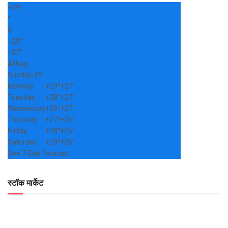
+
29
°
C
+
29°
+
27°
Alibag
Sunday, 09
Monday
+
29°
+
27°
Tuesday
+
28°
+
27°
Wednesday
+
28°
+
27°
Thursday
+
27°
+
26°
Friday
+
28°
+
26°
Saturday
+
28°
+
26°
See 7-Day Forecast
स्टॉक मार्केट