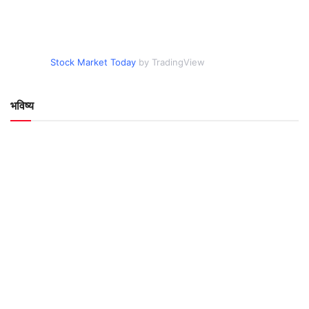
Stock Market Today
by TradingView
भविष्य