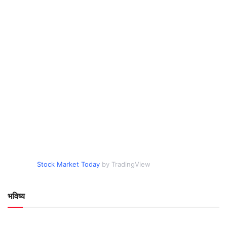
Stock Market Today
by TradingView
भविष्य