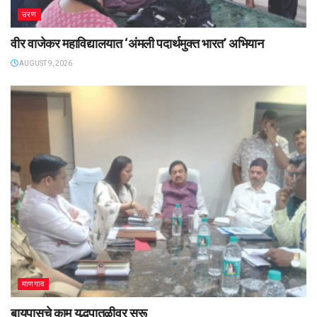
उरण
वीर वाजेकर महाविद्यालयात ‌‘अंमली पदार्थमुक्त भारत’ अभियान
AUGUST 9, 2026
माणगाव
बायपासचे काम युद्धपातळीवर सुरू