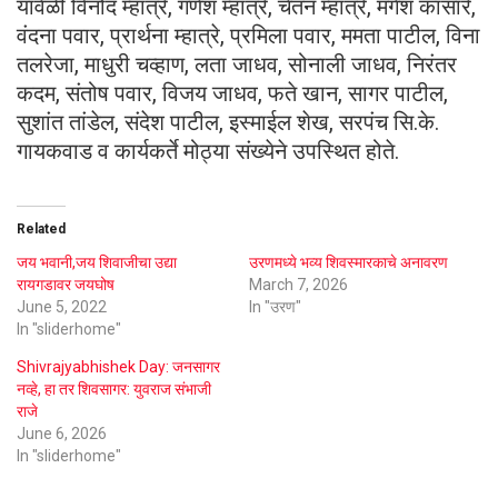
यावेळी विनोद म्हात्रे, गणेश म्हात्रे, चेतन म्हात्रे, मंगेश कासारे,
वंदना पवार, प्रार्थना म्हात्रे, प्रमिला पवार, ममता पाटील, विना
तलरेजा, माधुरी चव्हाण, लता जाधव, सोनाली जाधव, निरंतर
कदम, संतोष पवार, विजय जाधव, फते खान, सागर पाटील,
सुशांत तांडेल, संदेश पाटील, इस्माईल शेख, सरपंच सि.के.
गायकवाड व कार्यकर्ते मोठ्या संख्येने उपस्थित होते.
Related
जय भवानी,जय शिवाजीचा उद्या
उरणमध्ये भव्य शिवस्मारकाचे अनावरण
रायगडावर जयघोष
March 7, 2026
June 5, 2022
In "उरण"
In "sliderhome"
Shivrajyabhishek Day: जनसागर
नव्हे, हा तर शिवसागर: युवराज संभाजी
राजे
June 6, 2026
In "sliderhome"