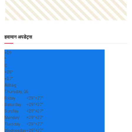
हवामान अपडेट्स
+
29
°
C
+
29°
+
27°
Alibag
Thursday, 06
Friday
+
29°
+
27°
Saturday
+
29°
+
27°
Sunday
+
29°
+
27°
Monday
+
29°
+
27°
Tuesday
+
29°
+
27°
Wednesday
+
29°
+
27°