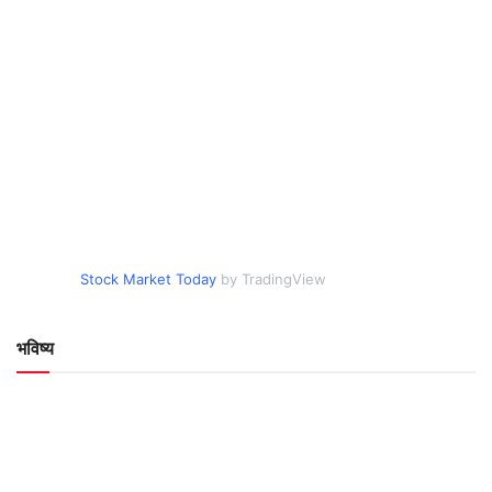
Stock Market Today
by TradingView
भविष्य