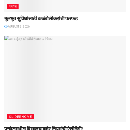
पनवेल
मूलभूत सुविधांसाठी कळंबोलीकरांची फरफट
AUGUST 8, 2026
SLIDERHOME
पनवेलमधील विद्यालयाबाहेर नियमांची ऐशीतैशी!