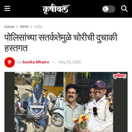
Home
रायगड
पनवेल
पोलिसांच्या सतर्कतेमुळे चोरीची दुचाकी
हस्तगत
by
Sanika Mhatre
May 25, 2026