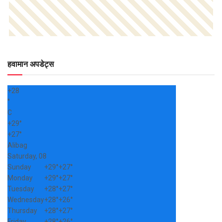
हवामान अपडेट्स
+
28
°
C
+
29°
+
27°
Alibag
Saturday, 08
Sunday
+
29°
+
27°
Monday
+
29°
+
27°
Tuesday
+
28°
+
27°
Wednesday
+
28°
+
26°
Thursday
+
28°
+
27°
Friday
+
28°
+
26°