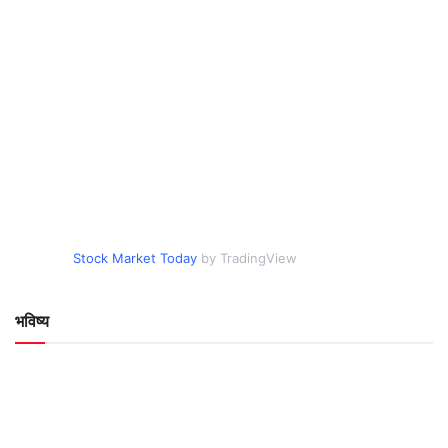
Stock Market Today
by TradingView
भविष्य