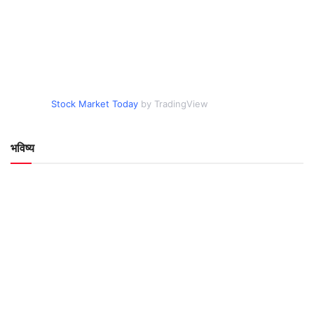
Stock Market Today
by TradingView
भविष्य