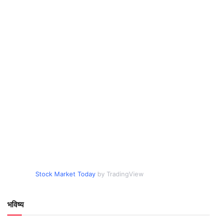
Stock Market Today
by TradingView
भविष्य