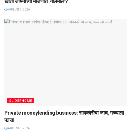
खोती जमिनींच्या मोजणीत ‌‘गोलमाल‌’?
AUGUST 8, 2026
SLIDERHOME
Private moneylending business: सावकारीचा जाच, गळ्याला
फास!
AUGUST 8, 2026