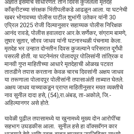
अज्ञात इसमाचे साधारणत: तीन दिवस कुजलेला मृतदेह
काँक्रीटच्या संरक्षक भिंतीपलीकडे आढळून आला. या घटनेची
खबर भोगावच्या पोलीस पाटील शुभांगी उतेकर यांनी 30
एप्रिल 2025 रोजी दिल्यानुसार सहाय्यक पोलीस निरिक्षक
आनंद रावडे, पोलीस हवालदार आर.के.सर्णेकर, संग्राम बामणे,
तुषार सुतार, सौरव जाधव यांनी घटनास्थळी पंचनामा केला.
मृतदेह भर उन्हात दोनतीन दिवस कुजल्याने परिसरात दूर्गंधी
पसरली होती. या घटनेनंतर पोलादपूर पोलिसांनी तांत्रिक व
मानवी गुप्त माहितीच्या आधारे मृतदेहाची ओळख पटवत
तातडीने तपास करताना केवळ चारच दिवसांनी अक्षय जाधव
या तरूणाला पोलादपूर पोलीसांनी तपासाअंती ताब्यात घेतले.
अक्षय जाधव याच्याकडून प्राप्त माहितीनुसार मयत व्यक्तीचे
नाव सुनील दादा हसे, (54),रा.अंबड, ता-अकोले, जि.-
अहिल्यानगर असे होते.
यावेळी पुढील तपासामध्ये या खुनामध्ये मुख्य दोन आरोपींचा
सहभाग उघडकीस आला. सुनील हसे हा वॉक्सवॅगन कार
भाडयाने देणे आणि स्वत: वाहन चालवून उपजिविका साधणे