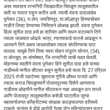
असा व्यवसाय रत्नागिरी जिल्ह्यातील चिपळूण तालुक्यातील
सती या गावात राहून करीत असे. त्याची वंदना दादासाहेब
पुणेकर (36), रा.लेन, जयसिंगपूर, ता.कोल्हापूर हिच्यासोबत
गाडीने लिफ्ट देण्याच्या निमित्ताने ओळख झाली. वंदना पुणेकर
हिला सुनील दादा हसे हा श्रीमंत आणि सधन वाटल्याने तिने
त्याला जाळ्यात ओढले. मात्र, त्याच्याकडे फारसे आढळून न
आल्याने तिने अक्षय जाधवसोबत त्याला संपविण्याचा घाट
घातला. यामुळे तिने तिचा नवरा मोहन पांडुरंग सोनार, (54),
रा-बोरसूत, ता-संगमेश्वर, जि-रत्नागिरी याची मदत घेतली.
मोहनच्या मदतीने वंदना पुणेकर हिने सुनील दादा हसे याच्या
गाडीमध्ये मागील सीटवर बसून सुनील हसे याला दि. 27 एप्रिल
2025 रोजी पहाटेच्या सुमारास गुंगीचे औषध पाजले आणि
त्याला कराड चिपळूणमार्गे पोलादपूरच्या दिशेने आणताना
गाडीतच ओढणीने मागील सीटवरून गळा आवळून ठार मारले
आणि पोलादपूर तालुक्यातील कशेडी घाटातील जुन्या
महामार्गालगत काँक्रीटच्या संरक्षक कठड्यालगत दरीमध्ये
टाकले. यानंतर हे दोघे आरोपी गेल्या दोन महिन्यांपासून फरार