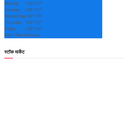
Monday
+
29°
+
27°
Tuesday
+
28°
+
27°
Wednesday
+
28°
+
26°
Thursday
+
28°
+
27°
Friday
+
28°
+
26°
See 7-Day Forecast
स्टॉक मार्केट