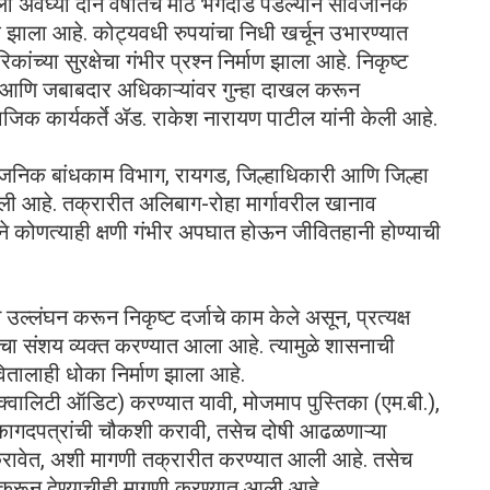
 अवघ्या दोन वर्षांतच मोठे भगदाड पडल्याने सार्वजनिक
 झाला आहे. कोट्यवधी रुपयांचा निधी खर्चून उभारण्यात
च्या सुरक्षेचा गंभीर प्रश्न निर्माण झाला आहे. निकृष्ट
ते आणि जबाबदार अधिकाऱ्यांवर गुन्हा दाखल करून
ाजिक कार्यकर्ते ॲड. राकेश नारायण पाटील यांनी केली आहे.
्वजनिक बांधकाम विभाग, रायगड, जिल्हाधिकारी आणि जिल्हा
ली आहे. तक्रारीत अलिबाग-रोहा मार्गावरील खानाव
ने कोणत्याही क्षणी गंभीर अपघात होऊन जीवितहानी होण्याची
 उल्लंघन करून निकृष्ट दर्जाचे काम केले असून, प्रत्यक्ष
ा संशय व्यक्त करण्यात आला आहे. त्यामुळे शासनाची
तालाही धोका निर्माण झाला आहे.
(क्वालिटी ऑडिट) करण्यात यावी, मोजमाप पुस्तिका (एम.बी.),
धित कागदपत्रांची चौकशी करावी, तसेच दोषी आढळणाऱ्या
ल करावेत, अशी मागणी तक्रारीत करण्यात आली आहे. तसेच
्ध करून देण्याचीही मागणी करण्यात आली आहे.