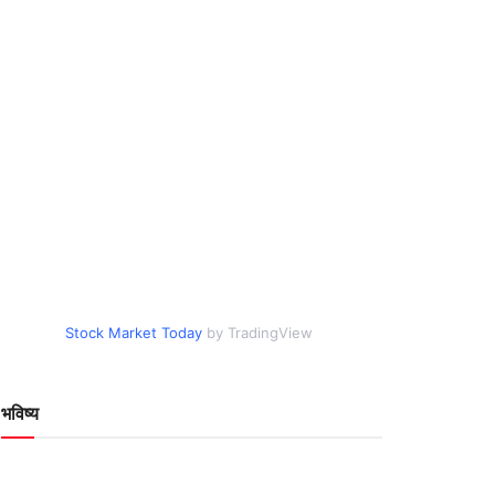
Stock Market Today
by TradingView
भविष्य