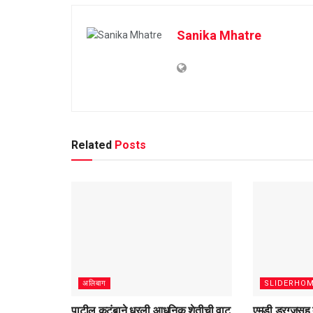
Sanika Mhatre
Related
Posts
अलिबाग
SLIDERHO
पाटील कुटुंबाने धरली आधुनिक शेतीची वाट
एमडी ड्रग्जसह 