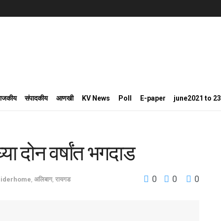
राजकीय
संपादकीय
आणखी
KV News
Poll
E-paper
june2021 to 2
ा दोन वर्षांत भगदाड
0
0
0
liderhome
,
अलिबाग
,
रायगड