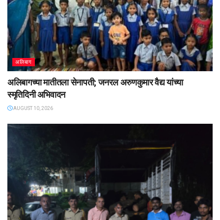
अलिबाग
अलिबागच्या मातीतला सेनापती; जनरल अरुणकुमार वैद्य यांच्या
स्मृतिदिनी अभिवादन
AUGUST 10, 2026