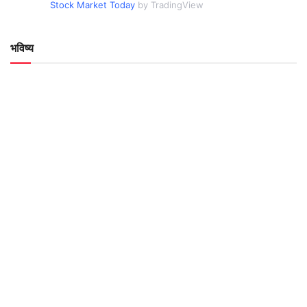
Stock Market Today
by TradingView
भविष्य