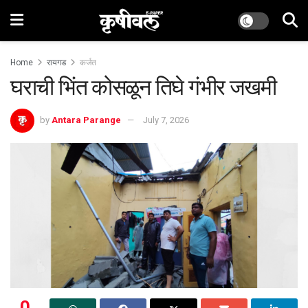
Home
रायगड
कर्जत
घराची भिंत कोसळून तिघे गंभीर जखमी
by
Antara Parange
July 7, 2026
0