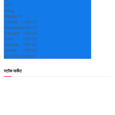
+
27°
Alibag
Monday, 10
Tuesday
+
28°
+
27°
Wednesday
+
28°
+
27°
Thursday
+
29°
+
26°
Friday
+
28°
+
26°
Saturday
+
28°
+
26°
Sunday
+
28°
+
26°
See 7-Day Forecast
स्टॉक मार्केट