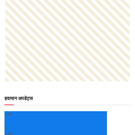
हवामान अपडेट्स
+
29
°
C
+
29°