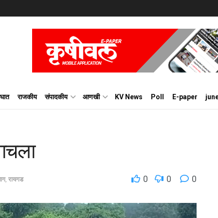
घात
राजकीय
संपादकीय
आणखी
KV News
Poll
E-paper
jun
 वाचला
0
0
0
ाग
,
रायगड