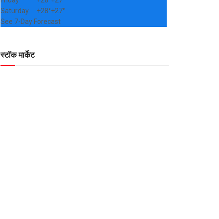
Friday
+
28°
+
27°
Saturday
+
28°
+
27°
See 7-Day Forecast
स्टॉक मार्केट