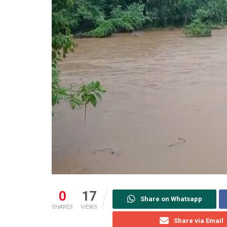
0
17
Share on Whatsapp
SHARES
VIEWS
Share via Email