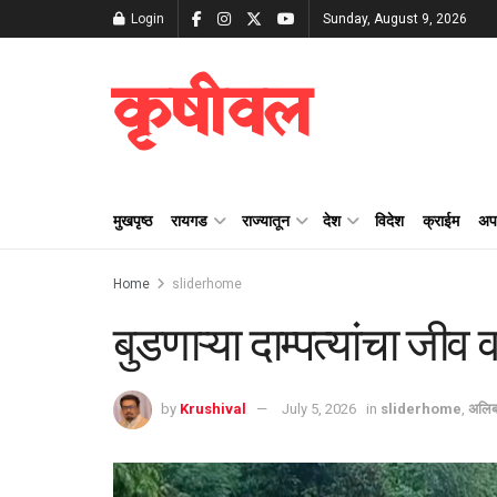
Login
Sunday, August 9, 2026
कृषीवल
मुखपृष्ठ
रायगड
राज्यातून
देश
विदेश
क्राईम
अप
Home
sliderhome
बुडणाऱ्या दाम्पत्यांचा जीव
by
Krushival
July 5, 2026
in
sliderhome
,
अलिब