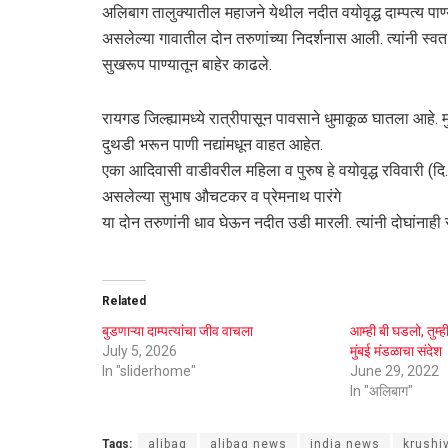
अलिबाग तालुक्यातील महाजने येथील नदीत वयोवृद्ध दाम्पत्य पाण्य
असलेल्या गावातील दोन तरुणांच्या निदर्शनास आली. त्यांनी स्वतःच
सुखरूप पाण्यातून बाहेर काढले.
रायगड जिल्ह्यामध्ये रात्रीपासून पावसाने धुमाकूळ घातला आहे. मुख
दुथडी भरून पाणी नद्यांमधून वाहत आहेत.
एका आदिवासी वाडीवरील महिला व पुरुष हे वयोवृद्ध रविवारी 
असलेल्या सुभाष औचटकर व प्रेमनाथ पारंगे
या दोन तरुणांनी धाव घेऊन नदीत उडी मारली. त्यांनी दोघांनाही स
Related
बुडणाऱ्या दाम्पत्यांचा जीव वाचला
आम्ही बी घडलो, तुम्
July 5, 2026
मुंबई मंडळाचा संदेश
In "sliderhome"
June 29, 2022
In "अलिबाग"
Tags:
alibag
alibag news
india news
krushi