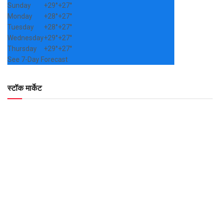
Sunday
+
29°
+
27°
Monday
+
28°
+
27°
Tuesday
+
28°
+
27°
Wednesday
+
29°
+
27°
Thursday
+
29°
+
27°
See 7-Day Forecast
स्टॉक मार्केट