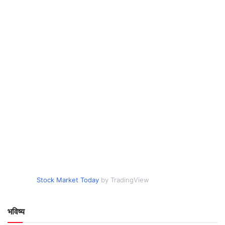
Stock Market Today
by TradingView
भविष्य