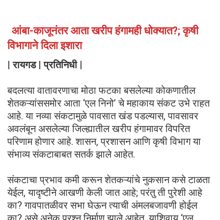
आंबा-काजूनंतर आता खरीप हंगामही धोक्यात?; कृषी
विभागाने दिला इशारा
| रायगड | प्रतिनिधी |
बदलत्या वातावरणाचा मोठा फटका बसलेल्या कोकणातील
शेतकऱ्यांससमोर आता ‌‘एल निनो’ चे महाकाय संकट उभे राहत
आहे. या नव्या संकटामुळे पावसात खंड पडल्यास, पावसावर
अवलंबून असलेल्या जिल्ह्यातील खरीप हंगामावर विपरित
परिणाम होणार आहे. शासन, प्रशासन आणि कृषी विभाग या
संभाव्य संकटाबाबत सतर्क झाले आहेत.
संकटाचा प्रभाव कमी करून शेतकऱ्यांचे नुकसान कसे टाळता
येईल, यादृष्टीने आखणी केली जात आहे; परंतु ती पुरेशी आहे
का? गावपातळीवर सभा घेऊन त्याची अंमलबजावणी होईल
का? असे अनेक प्रश्न निर्माण झाले आहेत. याशिवाय ‌‘एल