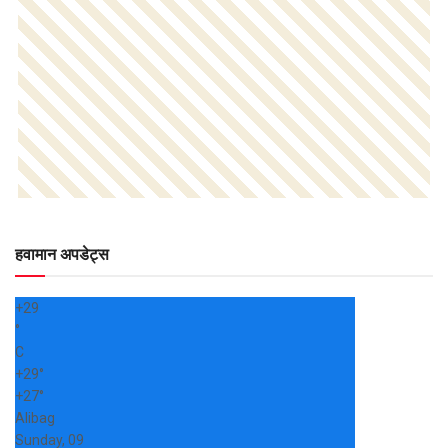
हवामान अपडेट्स
+
29
°
C
+
29°
+
27°
Alibag
Sunday, 09