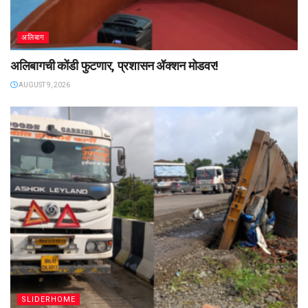
अलिबाग
अलिबागची कोंडी फुटणार, प्रशासन ॲक्शन मोडवर!
AUGUST 9, 2026
SLIDERHOME