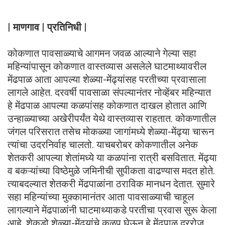
| माणगाव | प्रतिनिधी |
कोकणात पावसाळ्याचे आगमन जवळ आल्याने गेल्या सहा
महिन्यांपासून कोकणात वास्तव्यास असलेले घाटमाथ्यावरील
मेंढपाळ आता आपल्या शेळ्या-मेंढ्यांसह परतीच्या प्रवासाला
लागले आहेत. दरवर्षी पावसाळा संपल्यानंतर नोव्हेंबर महिन्यात
हे मेंढपाळ आपल्या कळपांसह कोकणात दाखल होतात आणि
उन्हाळ्याच्या अखेरीपर्यंत येथे वास्तव्यास राहतात. कोकणातील
जंगल परिसरात तसेच मोकळ्या जागांमध्ये शेळ्या-मेंढ्या चारून
त्यांचा उदरनिर्वाह चालतो. याचबरोबर कोकणातील अनेक
शेतकरी आपल्या शेतांमध्ये या कळपांना रात्री बसवितात. मेंढ्या
व बकऱ्यांच्या विष्ठेमुळे जमिनीची सुपीकता वाढण्यास मदत होते.
त्याबदल्यात शेतकरी मेंढपाळांना ठराविक मानधन देतात. सुमारे
सहा महिन्यांच्या मुक्कामानंतर आता पावसाळ्याची चाहूल
लागल्याने मेंढपाळांनी घाटमाथ्याकडे परतीचा प्रवास सुरू केला
आहे. शेकडो शेळ्या-मेंढ्यांचे कळप घेऊन हे मेंढपाळ दररोज