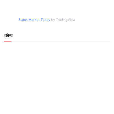
Stock Market Today
by TradingView
भविष्य