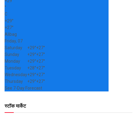
+
29
°
C
+
29°
+
27°
Alibag
Friday, 07
Saturday
+
29°
+
27°
Sunday
+
29°
+
27°
Monday
+
29°
+
27°
Tuesday
+
28°
+
27°
Wednesday
+
29°
+
27°
Thursday
+
29°
+
27°
See 7-Day Forecast
स्टॉक मार्केट