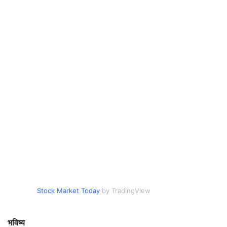
Stock Market Today
by TradingView
भविष्य