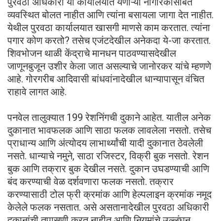
पुरवठा अधिकारी या कार्यालयात येणाऱ्या नागरिकांसोबत
व्यवस्थित बोलत नाहीत आणि त्यांना बसायला जागा देत नाहीत.
येथील पुरवठा कार्यालयात खासगी माणसे काम करतात. त्यांना
पगार कोण करतो? तसेच एजंटदेखील अनेकदा ये-जा करतात.
शिवभोजन थाळी केंद्राचे मानधन पाठवण्यासदेखील
जाणूनबुजून उशीर केला जात असल्याचे जानोरकर यांचे म्हणणे
आहे. गोरगरीब आदिवासी बांधवांनादेखील धान्यापासून वंचित
राहावे लागत आहे.
पनवेल तालुक्यात 199 रेशनिंगची दुकाने आहेत. यातील अनेक
दुकानात भावफलक आणि साठा फलक लावलेला नसतो. तसेच
प्राधान्य आणि अंत्योदय लाभार्थ्यांची यादी दुकानात ठेवलेली
नसते. धान्याचे नमुने, साठा रजिस्टर, विक्री बुक नसतो. रेशन
बुक आणि तक्रार बुक देखील नसते. दुकान उघडण्याची आणि
बंद करण्याची वेळ दर्शवणारा फलक नसतो. तक्रार
करण्यासाठी टोल फ्री क्रमांक आणि हेल्पलाइन क्रमांक नमूद
केलेले फलक नसतात. असे असतानादेखील पुरवठा अधिकारी
दुकानांची तपासणी करत नाहीत आणि नियमांचे उल्लंघन