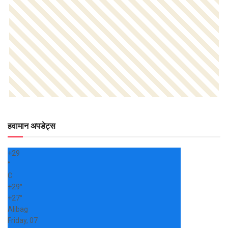
हवामान अपडेट्स
+
29
°
C
+
29°
+
27°
Alibag
Friday, 07