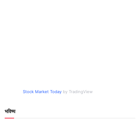
Stock Market Today
by TradingView
भविष्य