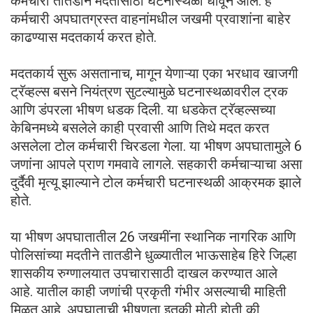
कर्मचारी तातडीने मदतीसाठी घटनास्थळी धावून आले. हे
कर्मचारी अपघातग्रस्त वाहनांमधील जखमी प्रवाशांना बाहेर
काढण्यास मदतकार्य करत होते.
मदतकार्य सुरू असतानाच, मागून येणाऱ्या एका भरधाव खाजगी
ट्रॅव्हल्स बसने नियंत्रण सुटल्यामुळे घटनास्थळावरील ट्रक
आणि डंपरला भीषण धडक दिली. या धडकेत ट्रॅव्हल्सच्या
केबिनमध्ये बसलेले काही प्रवासी आणि तिथे मदत करत
असलेला टोल कर्मचारी चिरडला गेला. या भीषण अपघातामुले 6
जणांना आपले प्राण गमवावे लागले. सहकारी कर्मचाऱ्याचा असा
दुर्दैवी मृत्यू झाल्याने टोल कर्मचारी घटनास्थळी आक्रमक झाले
होते.
या भीषण अपघातातील 26 जखमींना स्थानिक नागरिक आणि
पोलिसांच्या मदतीने तातडीने धुळ्यातील भाऊसाहेब हिरे जिल्हा
शासकीय रुग्णालयात उपचारासाठी दाखल करण्यात आले
आहे. यातील काही जणांची प्रकृती गंभीर असल्याची माहिती
मिळत आहे. अपघाताची भीषणता इतकी मोठी होती की,