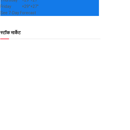
Thursday
+
29°
+
27°
Friday
+
29°
+
27°
See 7-Day Forecast
स्टॉक मार्केट