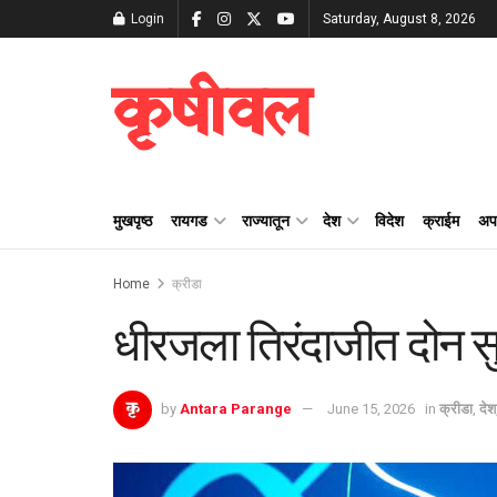
Login
Saturday, August 8, 2026
कृषीवल
मुखपृष्ठ
रायगड
राज्यातून
देश
विदेश
क्राईम
अप
Home
क्रीडा
धीरजला तिरंदाजीत दोन सु
by
Antara Parange
June 15, 2026
in
क्रीडा
,
देश