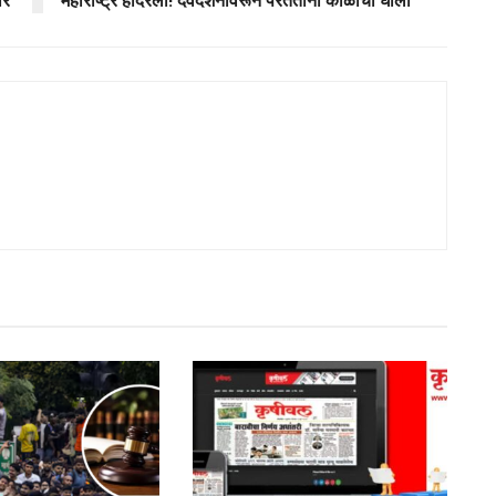
ार
महाराष्ट्र हादरला! देवदर्शनावरून परतताना काळाचा घाला