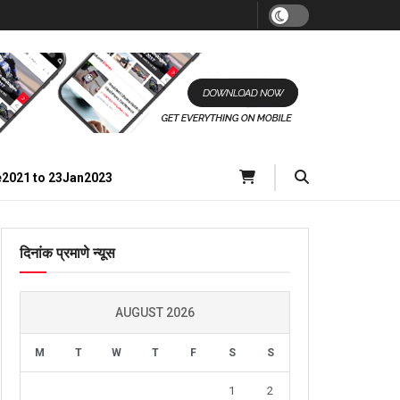
e2021 to 23Jan2023
दिनांक प्रमाणे न्यूस
AUGUST 2026
M
T
W
T
F
S
S
1
2