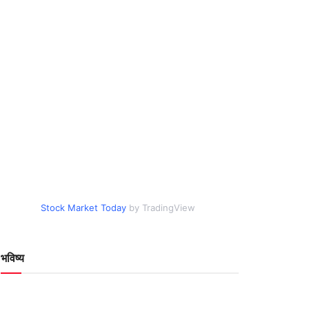
Stock Market Today
by TradingView
भविष्य