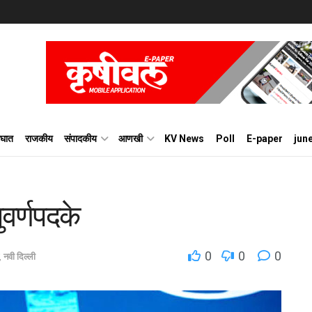
घात
राजकीय
संपादकीय
आणखी
KV News
Poll
E-paper
jun
वर्णपदके
0
0
0
,
नवी दिल्ली