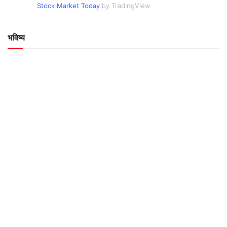
Stock Market Today
by TradingView
भविष्य