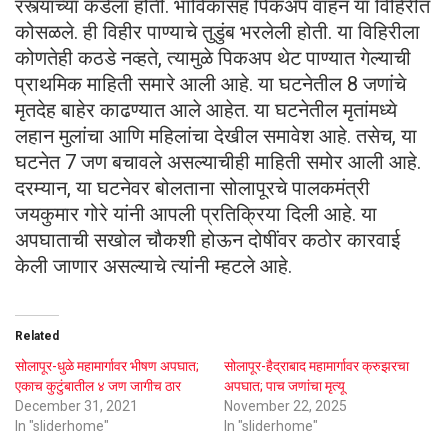
रस्त्याच्या कडेला होती. भाविकांसह पिकअप वाहन या विहिरीत
कोसळले. ही विहीर पाण्याचे तुडुंब भरलेली होती. या विहिरीला
कोणतेही कठडे नव्हते, त्यामुळे पिकअप थेट पाण्यात गेल्याची
प्राथमिक माहिती समारे आली आहे. या घटनेतील 8 जणांचे
मृतदेह बाहेर काढण्यात आले आहेत. या घटनेतील मृतांमध्ये
लहान मुलांचा आणि महिलांचा देखील समावेश आहे. तसेच, या
घटनेत 7 जण बचावले असल्याचीही माहिती समोर आली आहे.
दरम्यान, या घटनेवर बोलताना सोलापूरचे पालकमंत्री
जयकुमार गोरे यांनी आपली प्रतिक्रिया दिली आहे. या
अपघाताची सखोल चौकशी होऊन दोषींवर कठोर कारवाई
केली जाणार असल्याचे त्यांनी म्हटले आहे.
Related
सोलापूर-धुळे महामार्गावर भीषण अपघात;
सोलापूर-हैद्राबाद महामार्गावर क्रुझरचा
एकाच कुटुंबातील ४ जण जागीच ठार
अपघात; पाच जणांचा मृत्यू
December 31, 2021
November 22, 2025
In "sliderhome"
In "sliderhome"