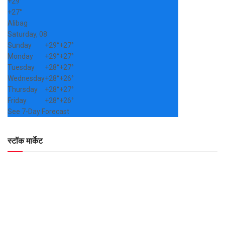
+
29°
+
27°
Alibag
Saturday, 08
Sunday
+
29°
+
27°
Monday
+
29°
+
27°
Tuesday
+
28°
+
27°
Wednesday
+
28°
+
26°
Thursday
+
28°
+
27°
Friday
+
28°
+
26°
See 7-Day Forecast
स्टॉक मार्केट