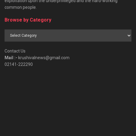
exploitation upon the underprivileged and the hard-working
common people.
Browse by Category
Browse
by
Category
Contact Us
Mail :-
krushivalnews@gmail.com
02141-222290