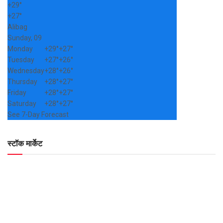
+
29°
+
27°
Alibag
Sunday, 09
Monday
+
29°
+
27°
Tuesday
+
27°
+
26°
Wednesday
+
28°
+
26°
Thursday
+
28°
+
27°
Friday
+
28°
+
27°
Saturday
+
28°
+
27°
See 7-Day Forecast
स्टॉक मार्केट