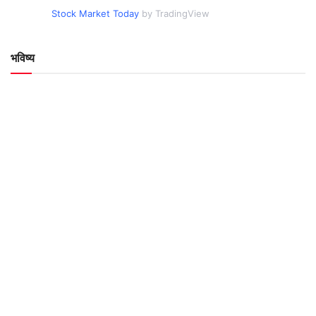
Stock Market Today
by TradingView
भविष्य