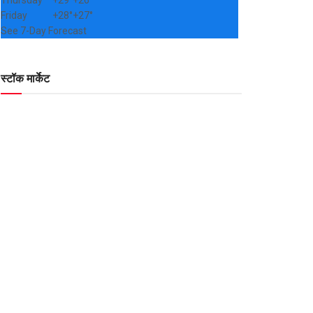
Thursday
+
29°
+
26°
Friday
+
28°
+
27°
See 7-Day Forecast
स्टॉक मार्केट