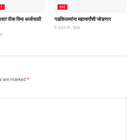
ME
मुंबई
लासा! पीक विमा अर्जासाठी
गडकिल्ल्यांना महामार्गांशी जोडणार
JULY 31, 2026
26
*
ds are marked