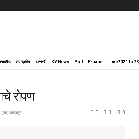
राजकीय
संपादकीय
आणखी
KV News
Poll
E-paper
june2021 to 2
षाचे रोपण
0
0
0
n
मुंबई
,
राज्यातून