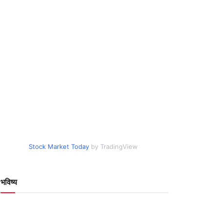
Stock Market Today
by TradingView
भविष्य