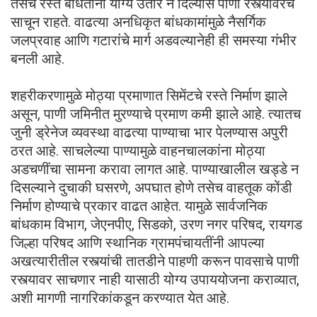
तसेच रस्ते बांधताना योग्य उतार न दिल्यास पाणी रस्त्यावरच
साचून राहते. वाढत्या अनधिकृत बांधकामांमुळे नैसर्गिक
जलप्रवाह आणि गटारांचे मार्ग अडवल्यानेही ही समस्या गंभीर
बनली आहे.
शहरीकरणामुळे मोठ्या प्रमाणात सिमेंटचे रस्ते निर्माण झाले
असून, पाणी जमिनीत मुरण्याचे प्रमाण कमी झाले आहे. त्यातच
जुनी ड्रेनेज व्यवस्था वाढत्या पाण्याचा भार पेलण्यास अपुरी
ठरत आहे. साचलेल्या पाण्यामुळे वाहनचालकांना मोठ्या
अडचणींचा सामना करावा लागत आहे. पाण्याखालील खड्डे न
दिसल्याने दुचाकी घसरणे, अपघात होणे तसेच वाहतूक कोंडी
निर्माण होण्याचे प्रकार वाढत आहेत. यामुळे सार्वजनिक
बांधकाम विभाग, जेएनपीए, सिडको, उरण नगर परिषद, रायगड
जिल्हा परिषद आणि स्थानिक ग्रामपंचायतींनी आपल्या
अखत्यारीतील रस्त्यांची तातडीने पाहणी करून पावसाचे पाणी
रस्त्यावर साचणार नाही यासाठी योग्य उपाययोजना कराव्यात,
अशी मागणी नागरिकांकडून करण्यात येत आहे.