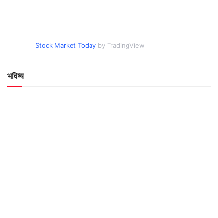
Stock Market Today
by TradingView
भविष्य