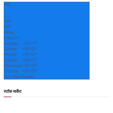
+
28
°
C
+
29°
+
27°
Alibag
Friday, 07
Saturday
+
29°
+
27°
Sunday
+
29°
+
27°
Monday
+
29°
+
27°
Tuesday
+
28°
+
27°
Wednesday
+
28°
+
27°
Thursday
+
28°
+
27°
See 7-Day Forecast
स्टॉक मार्केट