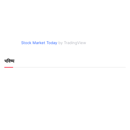
Stock Market Today
by TradingView
भविष्य