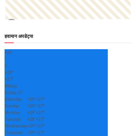
हवामान अपडेट्स
+
29
°
C
+
29°
+
27°
Alibag
Friday, 07
Saturday
+
29°
+
27°
Sunday
+
29°
+
27°
Monday
+
29°
+
27°
Tuesday
+
28°
+
27°
Wednesday
+
29°
+
27°
Thursday
+
29°
+
27°