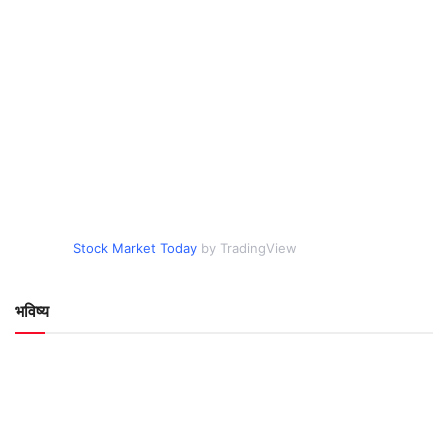
Stock Market Today
by TradingView
भविष्य