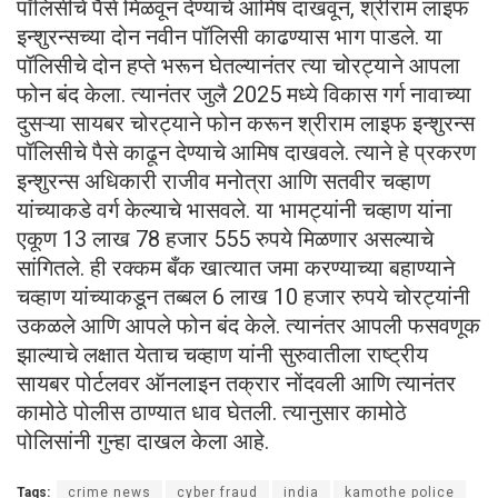
पॉलिसीचे पैसे मिळवून देण्याचे आमिष दाखवून, श्रीराम लाइफ
इन्शुरन्सच्या दोन नवीन पॉलिसी काढण्यास भाग पाडले. या
पॉलिसीचे दोन हप्ते भरून घेतल्यानंतर त्या चोरट्याने आपला
फोन बंद केला. त्यानंतर जुलै 2025 मध्ये विकास गर्ग नावाच्या
दुसऱ्या सायबर चोरट्याने फोन करून श्रीराम लाइफ इन्शुरन्स
पॉलिसीचे पैसे काढून देण्याचे आमिष दाखवले. त्याने हे प्रकरण
इन्शुरन्स अधिकारी राजीव मनोत्रा आणि सतवीर चव्हाण
यांच्याकडे वर्ग केल्याचे भासवले. या भामट्यांनी चव्हाण यांना
एकूण 13 लाख 78 हजार 555 रुपये मिळणार असल्याचे
सांगितले. ही रक्कम बँक खात्यात जमा करण्याच्या बहाण्याने
चव्हाण यांच्याकडून तब्बल 6 लाख 10 हजार रुपये चोरट्यांनी
उकळले आणि आपले फोन बंद केले. त्यानंतर आपली फसवणूक
झाल्याचे लक्षात येताच चव्हाण यांनी सुरुवातीला राष्ट्रीय
सायबर पोर्टलवर ऑनलाइन तक्रार नोंदवली आणि त्यानंतर
कामोठे पोलीस ठाण्यात धाव घेतली. त्यानुसार कामोठे
पोलिसांनी गुन्हा दाखल केला आहे.
Tags:
crime news
cyber fraud
india
kamothe police