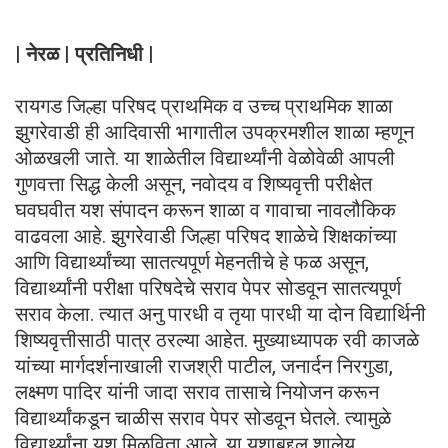
| नेरळ | प्रतिनिधी |
रायगड जिल्हा परिषद प्राथमिक व उच्च प्राथमिक शाळा
झुगरेवाडी ही आदिवासी भागातील उपक्रमशील शाळा म्हणून
ओळखली जाते. या शाळेतील विद्यार्थ्यांनी वेळोवेळी आपली
गुणवत्ता सिद्ध केली असून, नवोदय व शिष्यवृत्ती परीक्षेत
घवघवीत यश संपादन करून शाळा व गावाचा नावलौकिक
वाढवला आहे. झुगरेवाडी जिल्हा परिषद शाळेचे शिक्षकांच्या
आणि विद्यार्थ्यांच्या सातत्यपूर्ण मेहनतीचे हे फळ असून,
विद्यार्थ्यांनी परीक्षा परिषदेचे सराव पेपर सोडवून सातत्यपूर्ण
सराव केला. त्यात अनु पारधी व तृया पारधी या दोन विद्यार्थिनी
शिष्यवृत्तीसाठी पात्र ठरल्या आहेत. मुख्याध्यापक रवी काजळे
यांच्या मार्गदर्शनाखाली राजश्री पाटील, जनार्दन निरगुडा,
लक्ष्मण पादिर यांनी जादा सराव तासाचे नियोजन करून
विद्यार्थ्यांकडून चाळीस सराव पेपर सोडवून घेतले. त्यामुळे
विद्यार्थ्यांना यश मिळविता आले. या यशाबद्दल शालेय