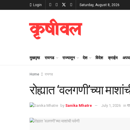
Login
Saturday, August 8, 2026
कृषीवल
मुखपृष्ठ
रायगड
राज्यातून
देश
विदेश
क्राईम
अपघ
Home
रायगड
रोह्यात ‘वलगणी’च्या माशांच
by
Sanika Mhatre
July 1, 2026
in
र