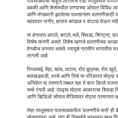
पावसाळ्याची चाहूल लागताच रोहा तालुक्यात पारंपर
डबकी आणि शेतांमधील पाण्याच्या ओघात विविध जाती
आणि मंगळवारी झालेल्या पावसानंतर वलगणीसाठी पहाट
खांद्यावर पागीर, हातात कांडाळ व कंटाळ घेऊन न
या हंगामात आरले, कटले, मले, शिवडा, शिंगट्या, दा
विशेष मागणी असते. विशेष म्हणजे वलगणीच्या काळात म
वेगळीच लज्जत असते. त्यामुळे ग्रामीण भागातील घराघरा
लागली आहे.
पिगळसई, मेंढा, खांब, धाटाव, रोठ बुद्रुक, रोठ खुर्
मलखंडवाडी, वरसे आणि तिसे या परिसरात मोठ्या प्
अनिकेत या तरुणाने तब्बल दहा ते बारा किलो वजनाचा
चर्चा रंगली आहे. एवढ्या मोठ्या आकाराचा शिवडा मि
आणि व्हिडिओ सोशल मीडियावर मोठ्या प्रमाणात व
रोहा तालुक्यात पावसाळ्यातील ‘वलगणीचे मासे’ ही क
लोकपरंपरा आहे. यंदा ही निसर्गाने भरभरून साथ दि