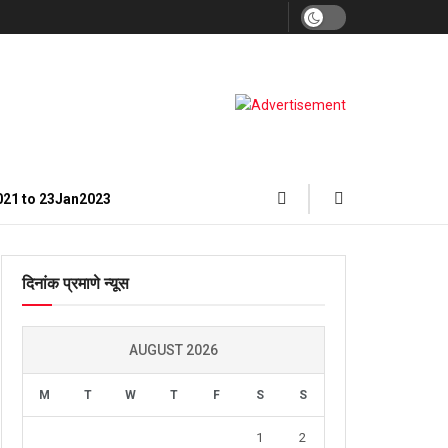
021 to 23Jan2023
दिनांक प्रमाणे न्यूस
AUGUST 2026
M
T
W
T
F
S
S
1
2