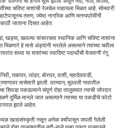
िक ‘वलगणी’चा हंगाम सुरू झाला असून नदी, नाले, कालवे,
ंच्या चविष्ट माशांची रेलचेल पाहायला मिळत आहे. सोमवारी
ेपासूनच तरुण, ज्येष्ठ नागरिक आणि मत्स्यप्रेमींनी
दीकाठी जाताना दिसत आहेत.
डां, खड्या, खवल्या यांसारख्या स्थानिक आणि चविष्ट माशांना
िळणारे हे मासे अंड्यांनी भरलेले असल्याने त्यांच्या चवीला
ंत सध्या या माशांच्या स्वादिष्ट पदार्थांची मेजवानी रंगू
द, निवी, तळाघर, लांढर, बोरघर, वाशी, महादेववाडी,
रमाणावर मासेमारी झाली. दरम्यान, मुठवली गावातील
 शिवडा पकडल्याने संपूर्ण रोहा तालुक्यात त्याची जोरदार
ळणे दुर्मिळ मानले जात असल्याने त्याच्या या पकडीचे फोटो
्हायरल झाले आहेत.
ेवळ खाद्यसंस्कृती नसून अनेक वर्षांपासून जपली गेलेली
ल्याने रोहा तालुक्यातील नदी-नाले पुन्हा एकदा गजबजले