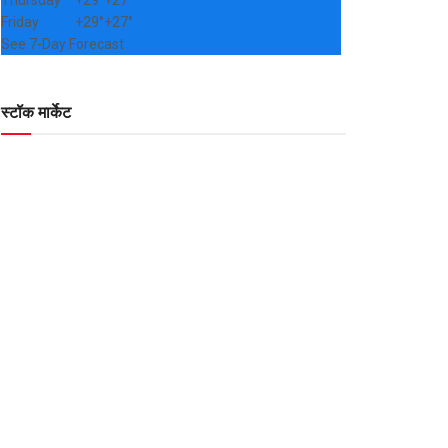
Thursday
+
29°
+
27°
Friday
+
29°
+
27°
See 7-Day Forecast
स्टॉक मार्केट