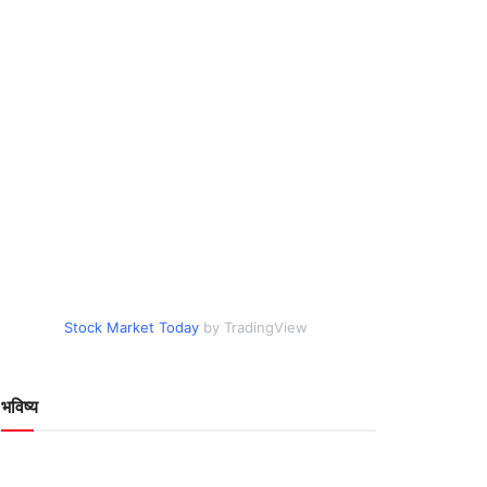
Stock Market Today
by TradingView
भविष्य