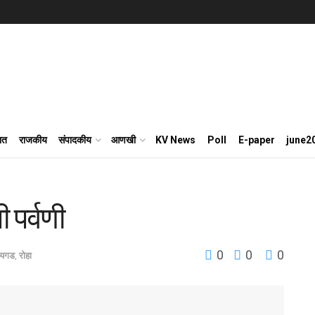
ात
राजकीय
संपादकीय
आणखी
KV News
Poll
E-paper
june2
ी पर्वणी
0
0
0
ायगड
,
रोहा