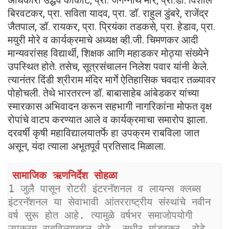
बिरवटकर, प्रा. सविता यादव, प्रा. डॉ. राहुल डुंबरे, राजेंद्र
जैतपाल, डॉ. रायकर, प्रा. प्रियंका तडकसे, प्रा. हेडाव, प्रा.
मयुरी मोरे व कार्यक्रमाचे अध्यक्ष व्ही.जी. चिमणकर आदी
मान्यवरांसह विद्यार्थी, शिक्षक आणि महाडकर मोठ्या संख्येने
उपस्थित होते. तसेच, सूत्रसंचालन निलेश पवार यांनी केले.
त्यानंतर दिंडी श्रीराम मंदिर मार्गे ऐतिहासिक चवदार तळ्यावर
पोहोचली. तेथे भारतरत्न डॉ. बाबासाहेब आंबेडकर यांच्या
स्मारकास अभिवादन करून सहभागी नागरिकांना मोफत वृक्ष
रोपांचे वाटप करण्यात आले व कार्यक्रमाचा समारोप झाला.
दरवर्षी कृषी महाविद्यालयातर्फे हा उपक्रम राबविला जात
असून, यंदा त्याला अभूतपूर्व प्रतिसाद मिळाला.
सामाजिक ऋणनिर्देश सोहळा
1 जुलै पासून रोटरी इंटरनॅशनल व लायन्स क्लब्स 
इंटरनॅशनल या सेवाभावी आंतरराष्ट्रीय संस्थांचे नवीन 
वर्ष सुरू होत आहे. त्यामुळे वर्षभर समाजोपयोगी 
उपक्रम राबविल्याबद्दल रोटे. सुधीर मांडवकर, रोटे. 