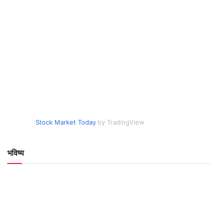
Stock Market Today
by TradingView
भविष्य