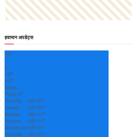
हवामान अपडेट्स
+
29
°
C
+
29°
+
27°
Alibag
Friday, 07
Saturday
+
29°
+
27°
Sunday
+
29°
+
27°
Monday
+
28°
+
27°
Tuesday
+
28°
+
27°
Wednesday
+
29°
+
27°
Thursday
+
29°
+
27°