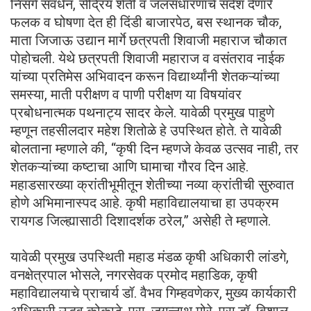
निसर्ग संवर्धन, सेंद्रिय शेती व जलसंधारणाचे संदेश देणारे
फलक व घोषणा देत ही दिंडी बाजारपेठ, बस स्थानक चौक,
माता जिजाऊ उद्यान मार्गे छत्रपती शिवाजी महाराज चौकात
पोहोचली. येथे छत्रपती शिवाजी महाराज व वसंतराव नाईक
यांच्या प्रतिमेस अभिवादन करून विद्यार्थ्यांनी शेतकऱ्यांच्या
समस्या, माती परीक्षण व पाणी परीक्षण या विषयांवर
प्रबोधनात्मक पथनाट्य सादर केले. यावेळी प्रमुख पाहुणे
म्हणून तहसीलदार महेश शितोळे हे उपस्थित होते. ते यावेळी
बोलताना म्हणाले की, “कृषी दिन म्हणजे केवळ उत्सव नाही, तर
शेतकऱ्यांच्या कष्टाचा आणि घामाचा गौरव दिन आहे.
महाडसारख्या क्रांतीभूमीतून शेतीच्या नव्या क्रांतीची सुरुवात
होणे अभिमानास्पद आहे. कृषी महाविद्यालयाचा हा उपक्रम
रायगड जिल्ह्यासाठी दिशादर्शक ठरेल,” असेही ते म्हणाले.
यावेळी प्रमुख उपस्थिती महाड मंडळ कृषी अधिकारी लांडगे,
वनक्षेत्रपाल भोसले, नगरसेवक प्रमोद महाडिक, कृषी
महाविद्यालयाचे प्राचार्य डॉ. वैभव गिम्हवणेकर, मुख्य कार्यकारी
अधिकारी उद्धव कोकाटे, प्रा. जगन्नाथ मोरे, प्रा.डॉ. विशाल