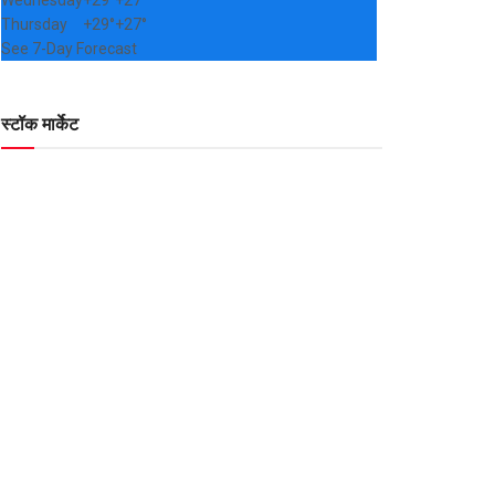
Wednesday
+
29°
+
27°
Thursday
+
29°
+
27°
See 7-Day Forecast
स्टॉक मार्केट