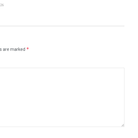
26
*
ds are marked