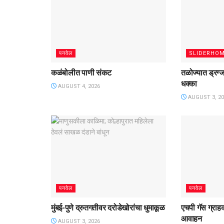
पनवेल
SLIDERHO
कळंबोलीत पाणी संकट
तळोज्यात ड्रग्
धक्का
AUGUST 4, 2026
AUGUST 3, 20
पनवेल
पनवेल
मुंबई-पुणे द्रुतगतीवर दरोडेखोरांचा धुमाकूळ
एचपी गॅस ग्राह
आवाहन
AUGUST 3, 2026