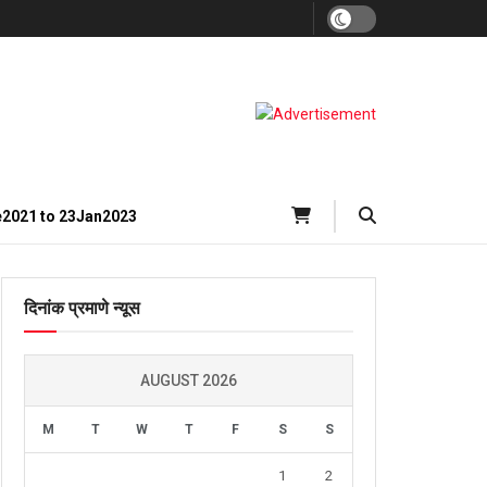
e2021 to 23Jan2023
दिनांक प्रमाणे न्यूस
AUGUST 2026
M
T
W
T
F
S
S
1
2