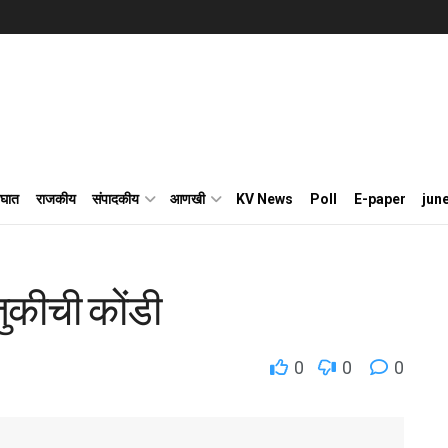
घात
राजकीय
संपादकीय
आणखी
KV News
Poll
E-paper
jun
ुकीची कोंडी
0
0
0