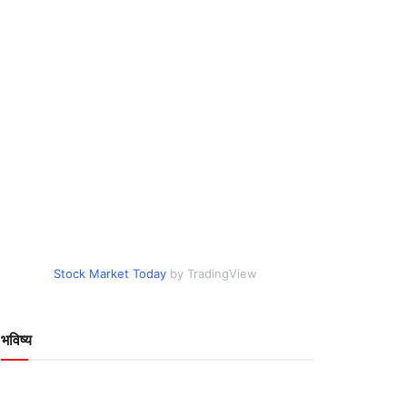
Stock Market Today
by TradingView
भविष्य