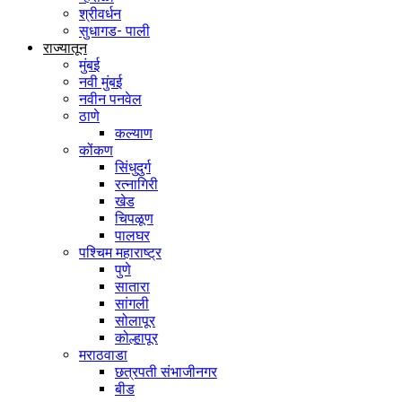
श्रीवर्धन
सुधागड- पाली
राज्यातून
मुंबई
नवी मुंबई
नवीन पनवेल
ठाणे
कल्याण
कोंकण
सिंधुदुर्ग
रत्नागिरी
खेड
चिपळूण
पालघर
पश्चिम महाराष्ट्र
पुणे
सातारा
सांगली
सोलापूर
कोल्हापूर
मराठवाडा
छत्रपती संभाजीनगर
बीड