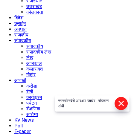
राजस्थान
उत्तराखंड
कोलकाता
विदेश
क्राईम
अपघात
राजकीय
संपादकीय
संपादकीय
संपादकीय लेख
लेख
आजकाल
कलासक्त
मोहोर
आणखी
क्रीडा
शेती
कार्यक्रम
नगरपरिषदेचे आरक्षण जाहीर; महिलांना
पर्यटन
संधी
शैक्षणिक
आरोग्य
KV News
Poll
E-paper