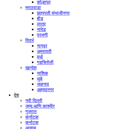
कोल्हापूर
मराठवाडा
छत्रपती संभाजीनगर
बीड
लातूर
नांदेड
परभणी
विदर्भ
नागपूर
अमरावती
वर्धा
गडचिरोली
खान्देश
नाशिक
धुळे
जळगाव
अहमदनगर
देश
नवी दिल्ली
जम्मू आणि काश्मीर
गुजरात
कर्नाटक
कर्नाटक
आसाम