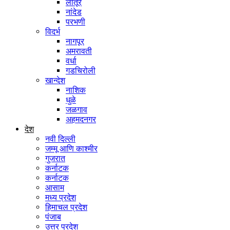
लातूर
नांदेड
परभणी
विदर्भ
नागपूर
अमरावती
वर्धा
गडचिरोली
खान्देश
नाशिक
धुळे
जळगाव
अहमदनगर
देश
नवी दिल्ली
जम्मू आणि काश्मीर
गुजरात
कर्नाटक
कर्नाटक
आसाम
मध्य प्रदेश
हिमाचल प्रदेश
पंजाब
उत्तर प्रदेश