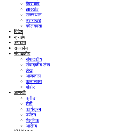
हैदराबाद
झारखंड
राजस्थान
उत्तराखंड
कोलकाता
विदेश
क्राईम
अपघात
राजकीय
संपादकीय
संपादकीय
संपादकीय लेख
लेख
आजकाल
कलासक्त
मोहोर
आणखी
क्रीडा
शेती
कार्यक्रम
पर्यटन
शैक्षणिक
आरोग्य