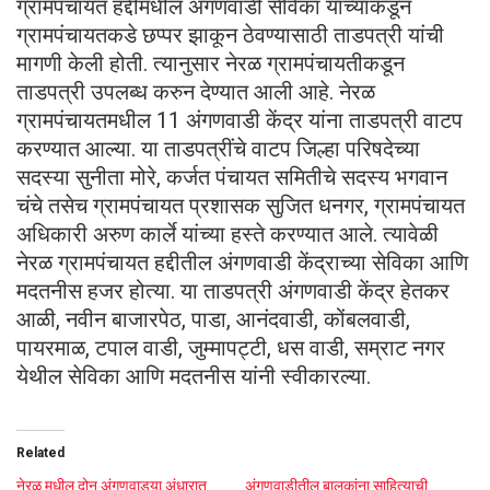
ग्रामपंचायत हद्दीमधील अंगणवाडी सेविका यांच्याकडून
ग्रामपंचायतकडे छप्पर झाकून ठेवण्यासाठी ताडपत्री यांची
मागणी केली होती. त्यानुसार नेरळ ग्रामपंचायतीकडून
ताडपत्री उपलब्ध करुन देण्यात आली आहे. नेरळ
ग्रामपंचायतमधील 11 अंगणवाडी केंद्र यांना ताडपत्री वाटप
करण्यात आल्या. या ताडपत्रींचे वाटप जिल्हा परिषदेच्या
सदस्या सुनीता मोरे, कर्जत पंचायत समितीचे सदस्य भगवान
चंचे तसेच ग्रामपंचायत प्रशासक सुजित धनगर, ग्रामपंचायत
अधिकारी अरुण कार्ले यांच्या हस्ते करण्यात आले. त्यावेळी
नेरळ ग्रामपंचायत हद्दीतील अंगणवाडी केंद्राच्या सेविका आणि
मदतनीस हजर होत्या. या ताडपत्री अंगणवाडी केंद्र हेतकर
आळी, नवीन बाजारपेठ, पाडा, आनंदवाडी, कोंबलवाडी,
पायरमाळ, टपाल वाडी, जुम्मापट्टी, धस वाडी, सम्राट नगर
येथील सेविका आणि मदतनीस यांनी स्वीकारल्या.
Related
नेरळ मधील दोन अंगणवाड्या अंधारात
अंगणवाडीतील बालकांना साहित्याची