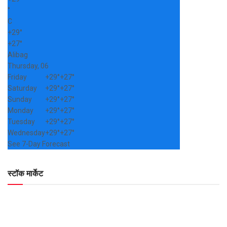
°
C
+
29°
+
27°
Alibag
Thursday, 06
Friday
+
29°
+
27°
Saturday
+
29°
+
27°
Sunday
+
29°
+
27°
Monday
+
29°
+
27°
Tuesday
+
29°
+
27°
Wednesday
+
29°
+
27°
See 7-Day Forecast
स्टॉक मार्केट