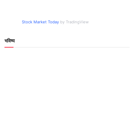
Stock Market Today
by TradingView
भविष्य