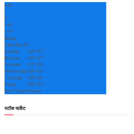
+
28
°
C
+
29°
+
27°
Alibag
Saturday, 08
Sunday
+
29°
+
27°
Monday
+
29°
+
27°
Tuesday
+
27°
+
26°
Wednesday
+
28°
+
26°
Thursday
+
29°
+
26°
Friday
+
28°
+
27°
See 7-Day Forecast
स्टॉक मार्केट