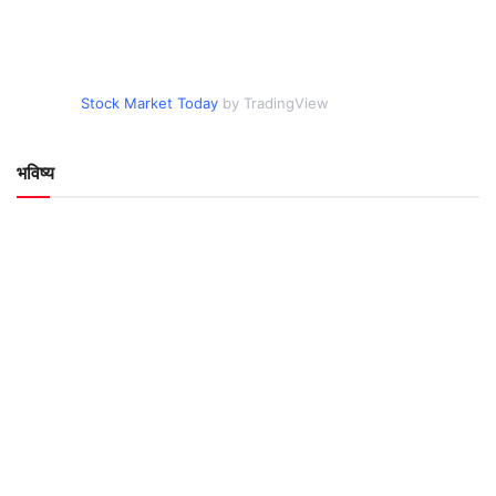
Stock Market Today
by TradingView
भविष्य