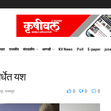
घात
राजकीय
संपादकीय
आणखी
KV News
Poll
E-paper
jun
पर्धेत यश
0
0
0
पूर
,
राज्यातून