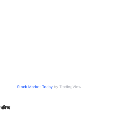
Stock Market Today
by TradingView
भविष्य