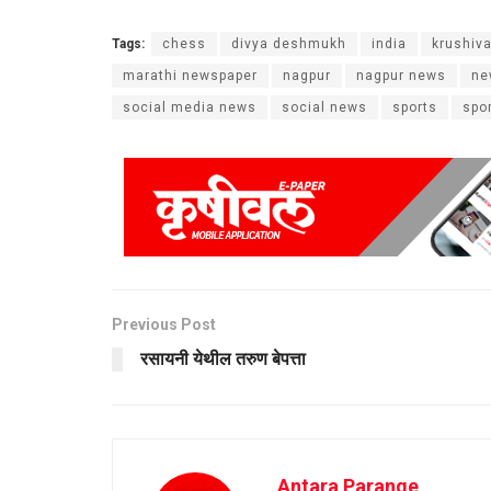
Tags:
chess
divya deshmukh
india
krushiva
marathi newspaper
nagpur
nagpur news
ne
social media news
social news
sports
spo
Previous Post
रसायनी येथील तरुण बेपत्ता
Antara Parange