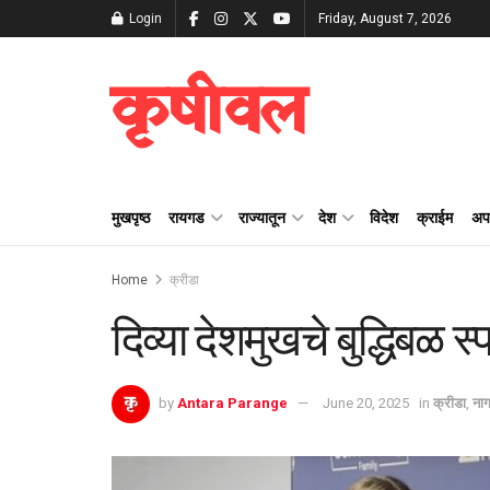
Login
Friday, August 7, 2026
कृषीवल
मुखपृष्ठ
रायगड
राज्यातून
देश
विदेश
क्राईम
अप
Home
क्रीडा
दिव्या देशमुखचे बुद्धिबळ स्
by
Antara Parange
June 20, 2025
in
क्रीडा
,
नाग