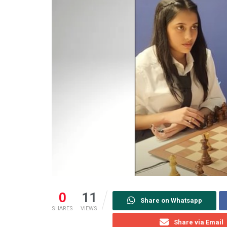
0
11
Share on Whatsapp
SHARES
VIEWS
Share via Email