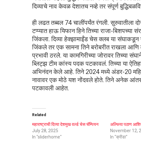
दिव्याचे नाव केवळ देशातच नव्हे तर संपूर्ण बुद्धिबळव
ही लढत तब्बल 74 चालींपर्यंत रंगली. सुरुवातीला द
टप्प्यात हाऊ यिफान हिने तिच्या राजा-बिशपच्या 
जिंकला. दिव्या हेक्झामाईंड चेस क्लब या संघाकडून
जिंकले तर एक सामना तिने बरोबरीत राखला आणि क
प्रभावी ठरले. या कामगिरीच्या जोरावर तिच्या सं
ब्लिट्झ टीम कांस्य पदक पटकावलं. तिच्या या ऐतिह
अभिनंदन केले आहे. तिने 2024 मध्ये अंडर-20 मह
नावावर एक मोठे यश नोंदवले होते. तिने अनेक आंतररा
पटकावली आहेत.
Related
महाराष्ट्राची दिव्या देशमुख वर्ल्ड चेस चॅम्पियन
अल्फिया पठाण आशिया
July 28, 2025
November 12, 
In "sliderhome"
In "क्रीडा"