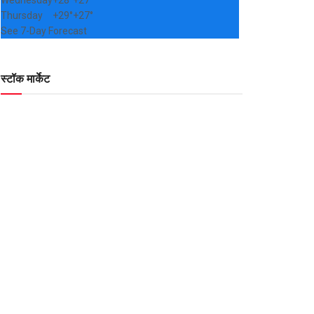
Wednesday
+
28°
+
27°
Thursday
+
29°
+
27°
See 7-Day Forecast
स्टॉक मार्केट