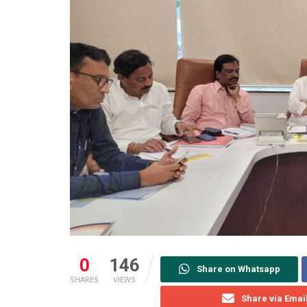
0
146
Share on Whatsapp
SHARES
VIEWS
Share via Emai