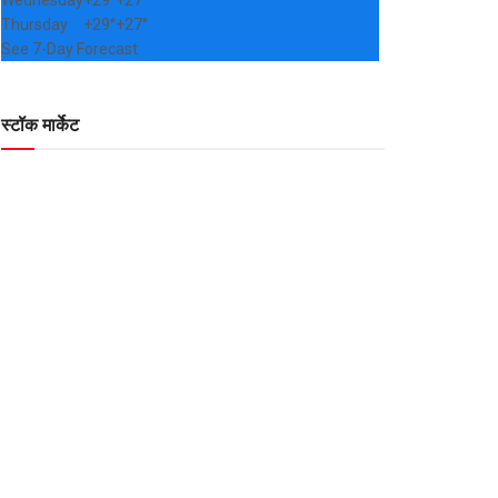
Wednesday
+
29°
+
27°
Thursday
+
29°
+
27°
See 7-Day Forecast
स्टॉक मार्केट