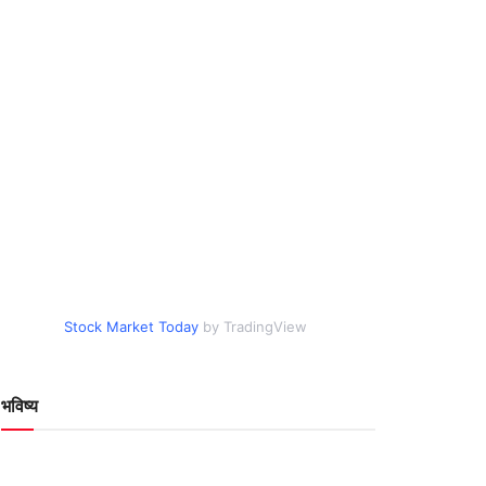
Stock Market Today
by TradingView
भविष्य