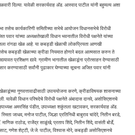
ारी दिल्या. यावेळी सरकार्यवाह अ‍ॅड. आस्वाद पाटील यांनी बहुमल्य अशा
भा तसेच कार्यकारिणी समितीच्या सभेचे आयोजन विधानसभेचे विरोधी
त पवार यांच्या अध्यक्षतेखाली विधान भवनातील विरोधी पक्षनेते यांच्या
ातीतला रांगडा खेळ आहे. या कबड्डी खेळाची लोकप्रियता आणखी
त. तसेच कबड्डी खेळाच्या क्रीडा नियमात होणारे बदल आत्मसात करुन ते
्ययावत प्रशिक्षण द्यावे. ग्रामीण भागातील खेळाडूंना प्रोत्साहन देण्यासाठी
 करण्यासाठी सर्वांनी पुढाकार घेण्याच्या सूचना अजित पवार यांनी
तील खेळाडूंच्या गुणवत्तावाढीसाठी उपाययोजना करणे, क्रीडाविषयक शासनाच्या
ली. यावेळी विधान परिषदेचे विरोधी पक्षनेते अंबादास दानवे, असोसिएशनचे
उपाध्यक्ष अमरसिंह पंडीत, उपाध्यक्षा शकुंतला खटावकर, सरकार्यवाह अ‍ॅड.
स्मिता जाधव, मनोज पाटील, जिल्हा प्रतिनिधी बाबुराव चांदेरे, नितीन बरडे,
क राठोड, राजेंद्र साळुंखे, प्रताप शिंदे, नितीन शिंदे, वासंती बोर्डे,
 गणेश शेट्टी, जे.जे. पाटील, विश्‍वास मोरे, कबड्डी असोसिएशनचे