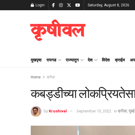
Login
Saturday, August 8, 2026
कृषीवल
मुखपृष्ठ
रायगड
राज्यातून
देश
विदेश
क्राईम
अप
Home
क्रीडा
कबड्डीच्या लोकप्रियतेसा
by
Krushival
September 13, 2022
in
क्रीडा
,
मुंबई