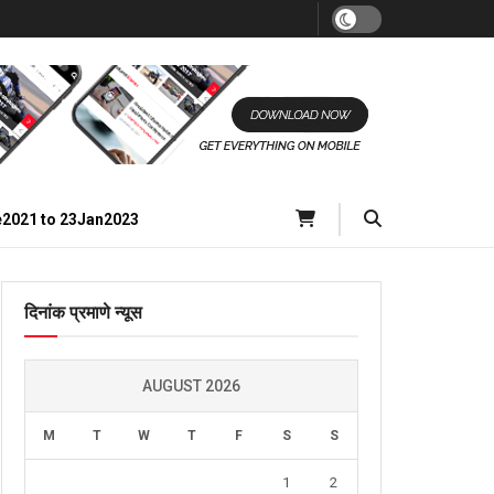
e2021 to 23Jan2023
दिनांक प्रमाणे न्यूस
AUGUST 2026
M
T
W
T
F
S
S
1
2