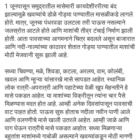
1 जूनपासून समुद्रातील मासेमारी कायदेशीररीत्या बंद
झाल्यामुळे खवय्यांचे डोळे गोड्या पाण्यातील मासळीकडे लागले
होते. मात्र, जूनचा पंधरवडा उलटला तरी पाऊस नसल्याने
जलस्रोत आटले होते आणि माशांची तीव्र टंचाई निर्माण झाली
होती. आता पावसाच्या आगमनाने चित्र बदलले असून बाजारात
आणि नदी-नाल्यांच्या काठावर शेतात गोड्या पाण्यातील माशांची
मोठी मेजवानी सुरू झाली आहे.
सध्या चिवण्या, मळे, शिवडा, कटला, अरलय, वाम, कोलंबी,
खवल आणि म्हूऱ्या यांसारखे मासे सापडत आहेत. स्थानिक
लोक रात्री-अपरात्री आणि पहाटेच्या वेळी खूप मेहनतीने हे
मासे पकडत आहेत. या माशांच्या विक्रीतून त्यांना चार पैसे
मिळण्यास मदत होत आहे. आम्ही अनेक दिवसांपासून पावसाची
वाट पाहत होतो. पाऊस सुरू होताच नदीला नवीन पाणी आले
आणि वलगणीचे मासे खाली उतरले आहेत. आम्ही जाळे आणि
पाग घेऊन रात्रीचे मासे पकडत आहोत. सध्या मिळणाऱ्या
बहुतांश माशांमध्ये गाबोळी असल्याने खवय्यांकडून मोठी मागणी