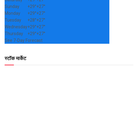
Sunday
+
29°
+
27°
Monday
+
29°
+
27°
Tuesday
+
28°
+
27°
Wednesday
+
29°
+
27°
Thursday
+
29°
+
27°
See 7-Day Forecast
स्टॉक मार्केट