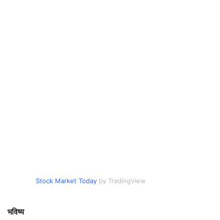
Stock Market Today
by TradingView
भविष्य