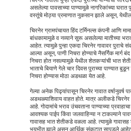
चिरनेर गावाला पुन्हा एकदा पुराच्या पाण्याचा 
असलेल्या पावसाच्या पाण्यामुळे नागरिकांच्या घरात
वस्तूंचे मोठ्या प्रमाणात नुकसान झाले असून, ये
चिरनेर ग्रामपंचायत हिंद टर्मिनल्स कंपनी आणि मामा
बांधकामामुळे व नव्याने सुरू असलेल्या मातीच्या भरावा
आहेत. त्यामुळे पुन्हा एकदा चिरनेर गावावर पुराच
आल्या असून, पाणी निचरा होण्याचे नैसर्गिक मार्ग ब
निचरा होत नसल्यामुळे येथील शेतकऱ्यांची भात शेत
भाताचे बियाणे गेले चार दिवस पुराच्या पाण्यात बुडू
निचरा होण्यास मोठा अडथळा येत आहे.
गेल्या अनेक पिढ्यांपासून चिरनेर गावात वर्षानुवर्ष 
अडथळ्याशिवाय वाहत होते. मात्र अलीकडे चिरनेर पर
आहे. गोदामांचे भराव उंचवताना पाण्याच्या प्रवाहाच
आवश्यक पाईप किंवा जलवाहिन्या न टाकल्याने पावसाच
गावासह भात शेतीकडे वळला आहे. त्यामुळे गावासह
भयभीत झाले असून आर्थिक संकटात सापडले आहेत