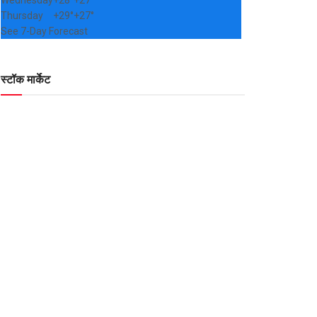
Wednesday
+
28°
+
27°
Thursday
+
29°
+
27°
See 7-Day Forecast
स्टॉक मार्केट