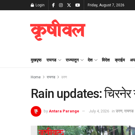
Login
Friday, August 7, 2026
कृषीवल
मुखपृष्ठ
रायगड
राज्यातून
देश
विदेश
क्राईम
अप
Home
रायगड
उरण
Rain updates: चिरनेर ग
by
Antara Parange
July 4, 2026
in
उरण
,
रायगड