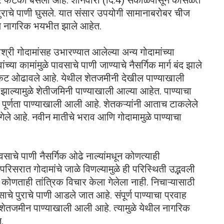
जोरदार फटका बसला आहे. शनिवारी (दि.4) सकाळपासून कोसळत
 पुराचे पाणी घुसले. यात संसार उपयोगी सामानाबरोबर चीज
थील नागरिक भयभीत झाले आहेत.
श्री गोदामांसह उभारण्यात आलेल्या अन्य गोदामांच्या
ंच्या कामांमुळे पावसाचे पाणी जाण्याचे नैसर्गिक मार्ग बंद झाले
े संकट ओढावले आहे. येथील शेतजमीनी देखील पाण्याखाली
ंद झाल्यामुळे शेतीजमिनी पाण्याखाली आल्या आहेत. पाण्याचा
ी पूर्णता पाण्याखाली आली आहे. शेतकऱ्यांनी आताच टाकलेले
न गेले आहे. नवीन मातीचे भराव आणि गोदामामुळे पाण्याचा
पावसाचे पाणी नैसर्गिक ओढे नाल्यांमधून कोणत्याही
िसरात गोदामांचे जाळे विणल्यामुळे ही परिस्थिती उद्भवली
ा कोणताही तांत्रिक विचार केला गेलेला नाही. निचाऱ्यासाठी
े पुराचे पाणी आडले जात आहे. संपूर्ण पाण्याचा प्रवाह
 शेतजमीन पाण्याखाली आली आहे. त्यामुळे येथील नागरिक
.