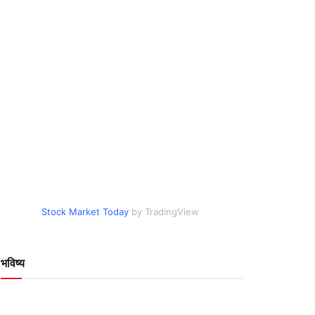
Stock Market Today
by TradingView
भविष्य