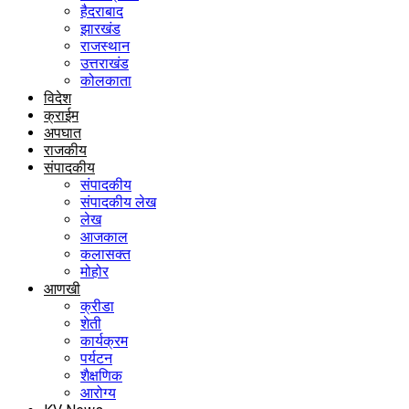
हैदराबाद
झारखंड
राजस्थान
उत्तराखंड
कोलकाता
विदेश
क्राईम
अपघात
राजकीय
संपादकीय
संपादकीय
संपादकीय लेख
लेख
आजकाल
कलासक्त
मोहोर
आणखी
क्रीडा
शेती
कार्यक्रम
पर्यटन
शैक्षणिक
आरोग्य