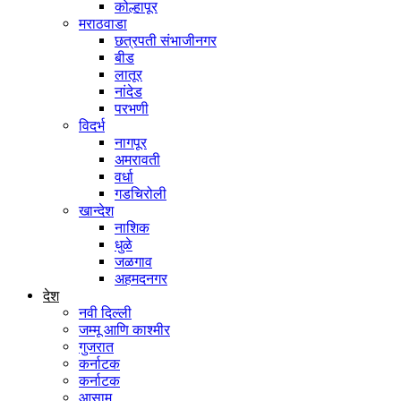
कोल्हापूर
मराठवाडा
छत्रपती संभाजीनगर
बीड
लातूर
नांदेड
परभणी
विदर्भ
नागपूर
अमरावती
वर्धा
गडचिरोली
खान्देश
नाशिक
धुळे
जळगाव
अहमदनगर
देश
नवी दिल्ली
जम्मू आणि काश्मीर
गुजरात
कर्नाटक
कर्नाटक
आसाम