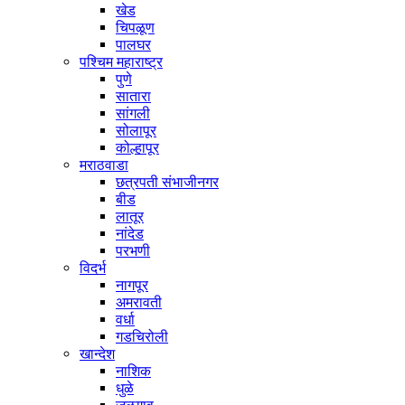
खेड
चिपळूण
पालघर
पश्चिम महाराष्ट्र
पुणे
सातारा
सांगली
सोलापूर
कोल्हापूर
मराठवाडा
छत्रपती संभाजीनगर
बीड
लातूर
नांदेड
परभणी
विदर्भ
नागपूर
अमरावती
वर्धा
गडचिरोली
खान्देश
नाशिक
धुळे