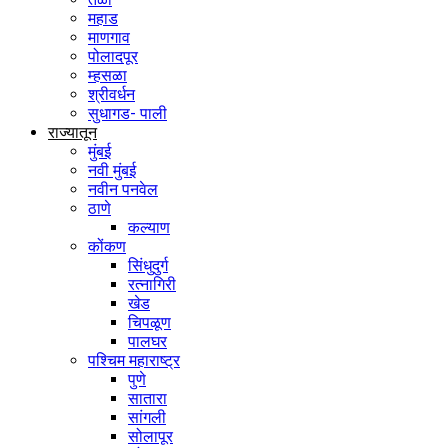
महाड
माणगाव
पोलादपूर
म्हसळा
श्रीवर्धन
सुधागड- पाली
राज्यातून
मुंबई
नवी मुंबई
नवीन पनवेल
ठाणे
कल्याण
कोंकण
सिंधुदुर्ग
रत्नागिरी
खेड
चिपळूण
पालघर
पश्चिम महाराष्ट्र
पुणे
सातारा
सांगली
सोलापूर