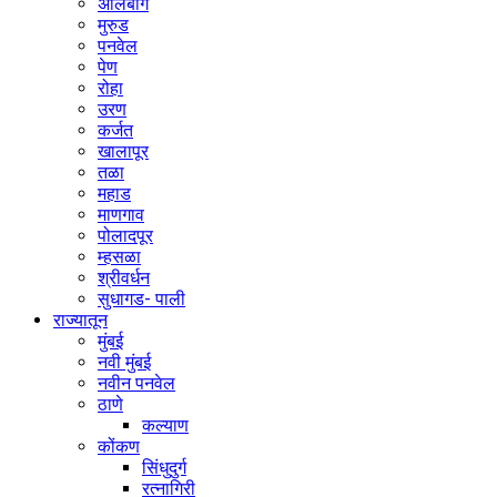
अलिबाग
मुरुड
पनवेल
पेण
रोहा
उरण
कर्जत
खालापूर
तळा
महाड
माणगाव
पोलादपूर
म्हसळा
श्रीवर्धन
सुधागड- पाली
राज्यातून
मुंबई
नवी मुंबई
नवीन पनवेल
ठाणे
कल्याण
कोंकण
सिंधुदुर्ग
रत्नागिरी