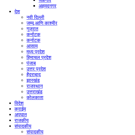
जळगाव
अहमदनगर
देश
नवी दिल्ली
जम्मू आणि काश्मीर
गुजरात
कर्नाटक
कर्नाटक
आसाम
मध्य प्रदेश
हिमाचल प्रदेश
पंजाब
उत्तर प्रदेश
हैदराबाद
झारखंड
राजस्थान
उत्तराखंड
कोलकाता
विदेश
क्राईम
अपघात
राजकीय
संपादकीय
संपादकीय