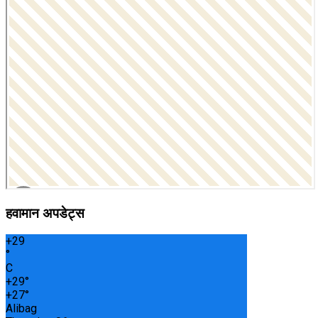
हवामान अपडेट्स
+
29
°
C
+
29°
+
27°
Alibag