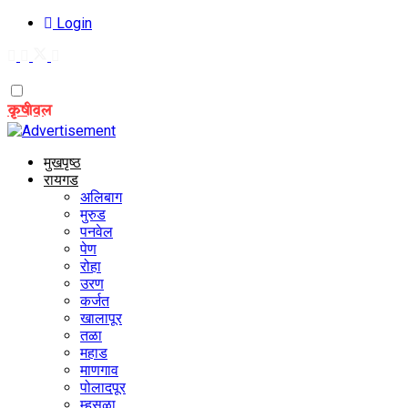
Login
Friday, August 7, 2026
कृषीवल
मुखपृष्ठ
रायगड
अलिबाग
मुरुड
पनवेल
पेण
रोहा
उरण
कर्जत
खालापूर
तळा
महाड
माणगाव
पोलादपूर
म्हसळा