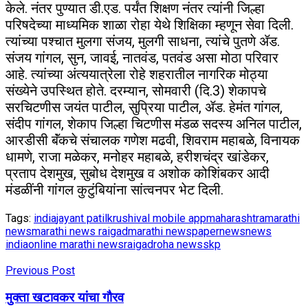
केले. नंतर पुण्यात डी.एड. पर्यंत शिक्षण नंतर त्यांनी जिल्हा
परिषदेच्या माध्यमिक शाळा रोहा येथे शिक्षिका म्हणून सेवा दिली.
त्यांच्या पश्चात मुलगा संजय, मुलगी साधना, त्यांचे पुतणे ॲड.
संजय गांगल, सुन, जावई, नातवंड, पतवंड असा मोठा परिवार
आहे. त्यांच्या अंत्ययात्रेला रोहे शहरातील नागरिक मोठ्या
संख्येने उपस्थित होते. दरम्यान, सोमवारी (दि.3) शेकापचे
सरचिटणीस जयंत पाटील, सुप्रिया पाटील, ॲड. हेमंत गांगल,
संदीप गांगल, शेकाप जिल्हा चिटणीस मंडळ सदस्य अनिल पाटील,
आरडीसी बॅंकचे संचालक गणेश मढवी, शिवराम महाबळे, विनायक
धामणे, राजा मळेकर, मनोहर महाबळे, हरीशचंद्र खांडेकर,
प्रताप देशमुख, सुबोध देशमुख व अशोक कोशिंबकर आदी
मंडळींनी गांगल कुटुंबियांना सांत्वनपर भेट दिली.
Tags:
india
jayant patil
krushival mobile app
maharashtra
marathi
news
marathi news raigad
marathi newspaper
news
news
india
online marathi news
raigad
roha news
skp
Previous Post
मुक्ता खटावकर यांचा गौरव