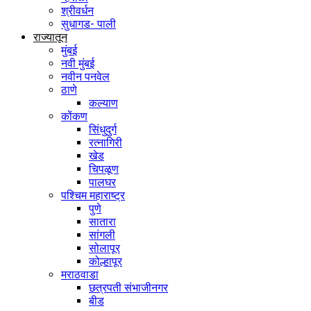
श्रीवर्धन
सुधागड- पाली
राज्यातून
मुंबई
नवी मुंबई
नवीन पनवेल
ठाणे
कल्याण
कोंकण
सिंधुदुर्ग
रत्नागिरी
खेड
चिपळूण
पालघर
पश्चिम महाराष्ट्र
पुणे
सातारा
सांगली
सोलापूर
कोल्हापूर
मराठवाडा
छत्रपती संभाजीनगर
बीड