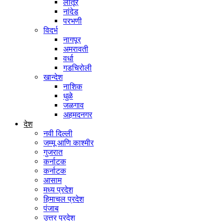
लातूर
नांदेड
परभणी
विदर्भ
नागपूर
अमरावती
वर्धा
गडचिरोली
खान्देश
नाशिक
धुळे
जळगाव
अहमदनगर
देश
नवी दिल्ली
जम्मू आणि काश्मीर
गुजरात
कर्नाटक
कर्नाटक
आसाम
मध्य प्रदेश
हिमाचल प्रदेश
पंजाब
उत्तर प्रदेश