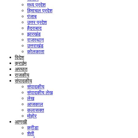
मध्य प्रदेश
हिमाचल प्रदेश
पंजाब
उत्तर प्रदेश
हैदराबाद
झारखंड
राजस्थान
उत्तराखंड
कोलकाता
विदेश
क्राईम
अपघात
राजकीय
संपादकीय
संपादकीय
संपादकीय लेख
लेख
आजकाल
कलासक्त
मोहोर
आणखी
क्रीडा
शेती