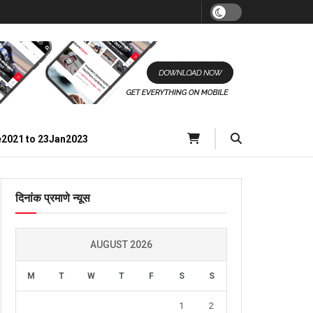
e2021 to 23Jan2023
दिनांक प्रमाणे न्यूस
AUGUST 2026
M
T
W
T
F
S
S
1
2