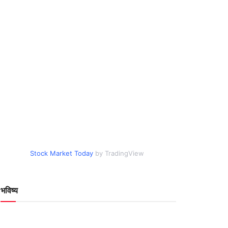
Stock Market Today
by TradingView
भविष्य