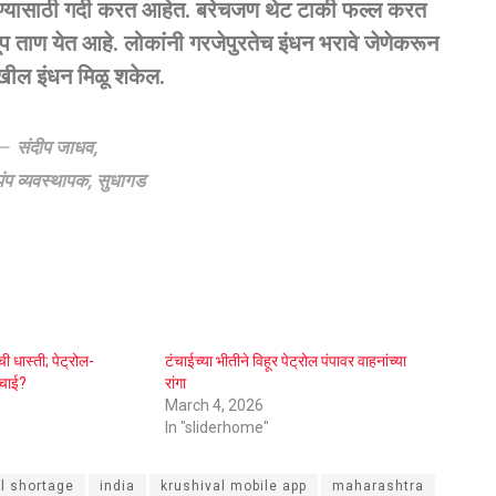
रण्यासाठी गर्दी करत आहेत. बरेचजण थेट टाकी फल्ल करत
खूप ताण येत आहे. लोकांनी गरजेपुरतेच इंधन भरावे जेणेकरून
ेखील इंधन मिळू शकेल.
संदीप जाधव,
पंप व्यवस्थापक, सुधागड
ी धास्ती; पेट्रोल-
टंचाईच्या भीतीने विहूर पेट्रोल पंपावर वाहनांच्या
ंचाई?
रांगा
March 4, 2026
In "sliderhome"
l shortage
india
krushival mobile app
maharashtra