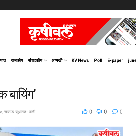
घात
राजकीय
संपादकीय
आणखी
KV News
Poll
E-paper
jun
िक बायिंग’
0
0
0
me
,
रायगड
,
सुधागड- पाली