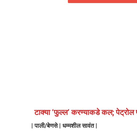
टाक्या ‌‘फुल्ल’ करण्याकडे कल; पेट्रोल पं
| पाली/बेणसे | धम्मशील सावंत |