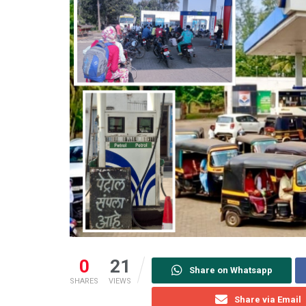
0
21
Share on Whatsapp
SHARES
VIEWS
Share via Email