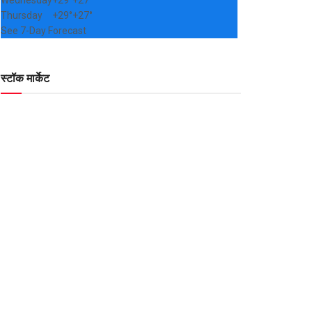
Wednesday
+
29°
+
27°
Thursday
+
29°
+
27°
See 7-Day Forecast
स्टॉक मार्केट