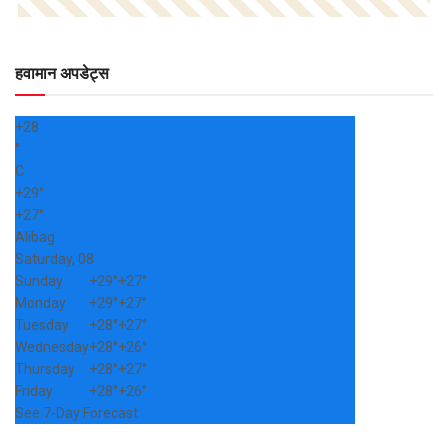
हवामान अपडेट्स
+
28
°
C
+
29°
+
27°
Alibag
Saturday, 08
Sunday
+
29°
+
27°
Monday
+
29°
+
27°
Tuesday
+
28°
+
27°
Wednesday
+
28°
+
26°
Thursday
+
28°
+
27°
Friday
+
28°
+
26°
See 7-Day Forecast