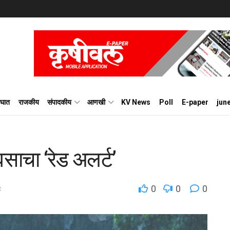
घात
राजकीय
संपादकीय
आणखी
KV News
Poll
E-paper
jun
साचा ‘रेड अलर्ट’
0
0
0
ड