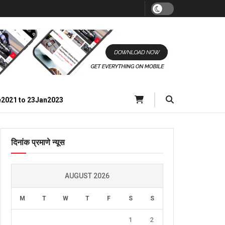
e2021 to 23Jan2023
दिनांक प्रमाणे न्यूस
AUGUST 2026
M
T
W
T
F
S
S
1
2