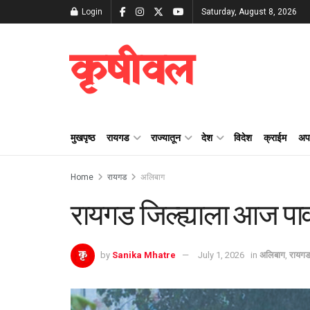
Login
Saturday, August 8, 2026
कृषीवल
मुखपृष्ठ
रायगड
राज्यातून
देश
विदेश
क्राईम
अप
Home
रायगड
अलिबाग
रायगड जिल्ह्याला आज पाव
by
Sanika Mhatre
July 1, 2026
in
अलिबाग
,
रायग