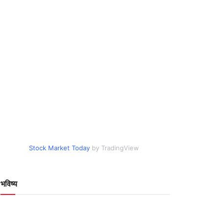
Stock Market Today
by TradingView
भविष्य