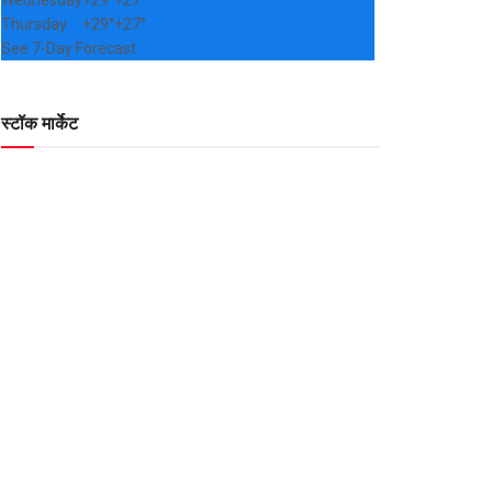
Wednesday
+
29°
+
27°
Thursday
+
29°
+
27°
See 7-Day Forecast
स्टॉक मार्केट